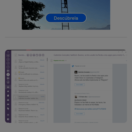
telecomunicaciones vinculada a la conexión que utilizas
(p. ej., número de teléfono móvil).
Este identificador se asigna a la conexión de internet, por
lo que cualquier persona que conecte su dispositivo y
consienta el uso de la tecnología recibirá el mismo
identificador. Típicamente:
Si utilizas una
conexión de banda ancha
(p. ej., Wi-Fi),
el marketing o análisis se realizará en función de las
actividades de navegación de los miembros del hogar
que hayan dado su consentimiento.
Si utilizas
datos móviles
, el marketing será más
personalizado, ya que se basará únicamente en la
navegación del usuario del móvil.
Puedes gestionar los consentimientos Utiq seleccionando
“Administrar Utiq” en la parte inferior de esta página web o
visitando el
portal de privacidad de Utiq
(“consenthub”)
. Para más información, consulta
la
política de privacidad de Utiq
.