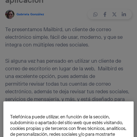
Gabriela González
Te presentamos Mailbird, un cliente de correo
electrónico simple, fácil de usar, moderno, y que se
integra con múltiples redes sociales.
Si alguna vez has pensado en utilizar un cliente de
correo de escritorio en lugar de la web, Mailbird es
una excelente opción, pues además de
permitirte revisar todas tus cuentas de correo
electrónico, además te deja revisar tus redes sociales,
servicios de mensajería, y más, y está diseñado para
integrarse perfectamente con el
nuevo Windows 10.
Telefónica puede utilizar, en función de la sección,
¿Qué es Mailbird?
subdominio o apartado del sitio web que estés visitando,
cookies propias y de terceros con fines técnicos, analíticos,
Mailbird
es una aplicación de correo para el escritorio
de personalización, redes sociales y/o para mostrarte