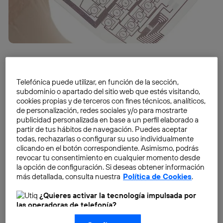
En las próximas décadas el cuerpo humano puede
llegar a ser el principal ordenador de nuestra vida.
Telefónica puede utilizar, en función de la sección,
Bajo el envoltorio del biohacking cada individuo se
subdominio o apartado del sitio web que estés visitando,
instalará sensores y nanodispositivos que, igual que
cookies propias y de terceros con fines técnicos, analíticos,
de personalización, redes sociales y/o para mostrarte
hace un ordenador externo, irán actualizándose y
publicidad personalizada en base a un perfil elaborado a
mejorando progresivamente el potencial de la especie.
partir de tus hábitos de navegación. Puedes aceptar
todas, rechazarlas o configurar su uso individualmente
clicando en el botón correspondiente. Asimismo, podrás
Ese futuro no está tan lejos. Introducir grandes
revocar tu consentimiento en cualquier momento desde
capacidades en un espacio minúsculo resulta cada
la opción de configuración. Si deseas obtener información
vez más fácil. David Evans,
chief futurist
de Cisco, dijo
más detallada, consulta nuestra
Política de Cookies
.
en la conferencia de Wearable Technology de
¿Quieres activar la tecnología impulsada por
Londres, el pasado mes de marzo, que el tamaño que
las operadoras de telefonía?
requiere el procesador de una computadora
Nosotros, Telefónica S.A., utilizamos la tecnología Utiq para