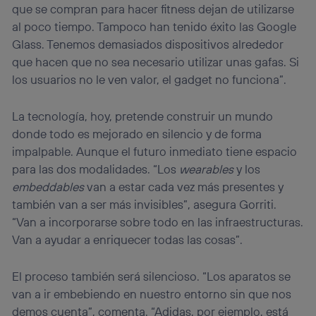
Si utilizas
datos móviles
, el marketing será más
que se compran para hacer fitness dejan de utilizarse
personalizado, ya que se basará únicamente en la
al poco tiempo. Tampoco han tenido éxito las Google
navegación del usuario del móvil.
Glass. Tenemos demasiados dispositivos alrededor
Puedes gestionar los consentimientos Utiq seleccionando
que hacen que no sea necesario utilizar unas gafas. Si
“Administrar Utiq” en la parte inferior de esta página web o
visitando el
portal de privacidad de Utiq
los usuarios no le ven valor, el gadget no funciona”.
(“consenthub”)
. Para más información, consulta
la
política de privacidad de Utiq
.
La tecnología, hoy, pretende construir un mundo
donde todo es mejorado en silencio y de forma
impalpable. Aunque el futuro inmediato tiene espacio
para las dos modalidades. “Los
wearables
y los
embeddables
van a estar cada vez más presentes y
también van a ser más invisibles”, asegura Gorriti.
“Van a incorporarse sobre todo en las infraestructuras.
Van a ayudar a enriquecer todas las cosas”.
El proceso también será silencioso. “Los aparatos se
van a ir embebiendo en nuestro entorno sin que nos
demos cuenta”, comenta. “Adidas, por ejemplo, está