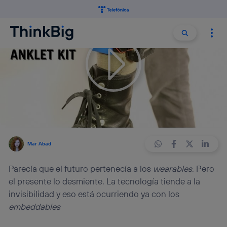
Buscar:
Buscar
Hace 12 años
FUTURO
9 min
La tecnología en el futuro será
embeddable y estará bajo la piel
Mar Abad
Parecía que el futuro pertenecía a los
wearables
. Pero
el presente lo desmiente. La tecnología tiende a la
invisibilidad y eso está ocurriendo ya con los
embeddables