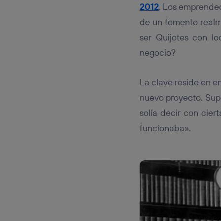
2012
. Los emprended
de un fomento realm
ser Quijotes con l
negocio?
La clave reside en en
nuevo proyecto. Supe
solía decir con cie
funcionaba».