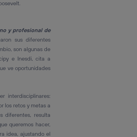
oosevelt.
ano y profesional de
aron sus diferentes
ambio, son algunas de
ipy e Inesdi, cita a
que ve oportunidades
r interdisciplinares:
r los retos y metas a
 diferentes, resulta
o que queremos hacer,
a idea, ajustando el