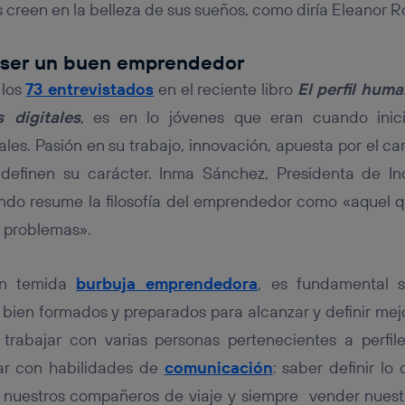
creen en la belleza de sus sueños, como diría Eleanor R
a ser un buen emprendedor
 los
73 entrevistados
en el reciente libro
El perfil hum
 digitales
, es en lo jóvenes que eran cuando inici
les. Pasión en su trabajo, innovación, apuesta por el c
definen su carácter. Inma Sánchez, Presidenta de Inc
do resume la filosofía del emprendedor como «aquel 
n problemas».
tan temida
burbuja emprendedora
, es fundamental se
bien formados y preparados para alcanzar y definir mejo
 trabajar con varias personas pertenecientes a perfiles
ar con habilidades de
comunicación
: saber definir l
 a nuestros compañeros de viaje y siempre vender nuestr