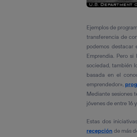
Ejemplos de program
transferencia de con
podemos destacar 
Emprendia. Pero si
sociedad, también l
basada en el conoc
emprendedor»,
pro
Mediante sesiones t
jóvenes de entre 16 y
Estas dos iniciativa
recepción
de más de