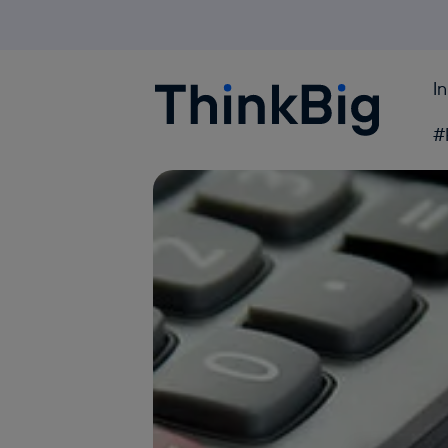
I
Blogthinkbig.com
#