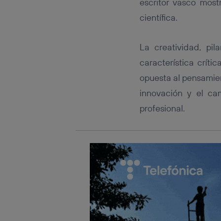
escritor vasco most
Este iden
conecte s
científica.
Típicame
Si util
realiz
La creatividad, pi
hayan 
característica crít
Si util
únicam
opuesta al pensamie
Puedes ge
innovación y el ca
inferior 
profesional.
Para más 