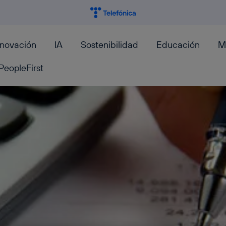
nnovación
IA
Sostenibilidad
Educación
M
PeopleFirst