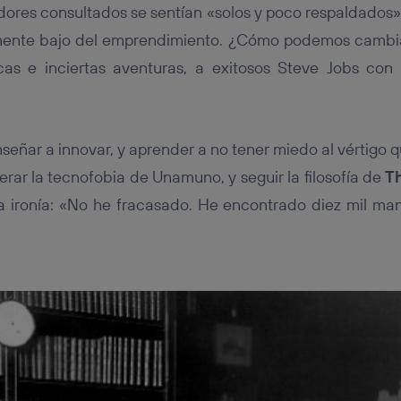
ores consultados se sentían «solos y poco respaldados»
ente bajo del emprendimiento. ¿Cómo podemos cambiar
ocas e inciertas aventuras, a exitosos Steve Jobs co
señar a innovar, y aprender a no tener miedo al vértigo 
rar la tecnofobia de Unamuno, y seguir la filosofía de
T
rta ironía: «No he fracasado. He encontrado diez mil ma