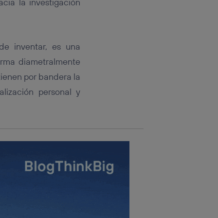
cia la investigación
rsona que
tificador.
sis se
 hogar que
de inventar, es una
forma diametralmente
sará
ienen por bandera la
n la parte
lización personal y
onsenthub”)
.