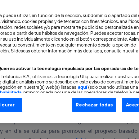
a puede utilizar, en función de la sección, subdominio o apartado del 
 visitando, cookies propias y de terceros con fines técnicos, analíticos
zación, redes sociales y/o para mostrarte publicidad personalizada e
aborado a partir de tus hábitos de navegación. Puedes aceptar todas, 
r su uso individualmente clicando en el botón correspondiente. Asi
evocar tu consentimiento en cualquier momento desde la opción de
ción. Si deseas obtener información más detallada, consulta nuestra
RENDEDORES
INNOVACIÓN
THINK BIG
5 min
ndedor no nace, se hac
uieres activar la tecnología impulsada por las operadoras de te
 Telefónica S.A., utilizamos la tecnología Utiq para realizar nuestras a
 digital o análisis (como se describe en este aviso de consentimient
egación en nuestra(s) web(s) listadas
aquí
(solo cuando utilizas una
 habilitada
, proporcionada por una de las operadoras de telefonía par
tu consentimiento en cada página web).
igurar
Rechazar todas
Acept
ogía Utiq está diseñada con la privacidad como prioridad ofreciéndot
os utilizar a menudo cuando nos referimos al estado d
ogía utiliza un identificador cifrado creado por tu
operadora de tele
 la lapidaria cita del escritor Miguel de Unamuno: «
¡Que
o tu dirección IP y otra información de la cuenta de cliente de telec
y en día se utiliza para promover el progreso basado 
 a la conexión que utilizas (p. ej., número de teléfono móvil).