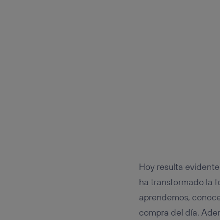
Este iden
conecte s
Típicame
Si util
realiz
hayan 
Si util
únicam
Puedes ge
inferior 
Para más 
Hoy resulta evidente
ha transformado la 
aprendemos, conocem
compra del día. Ad