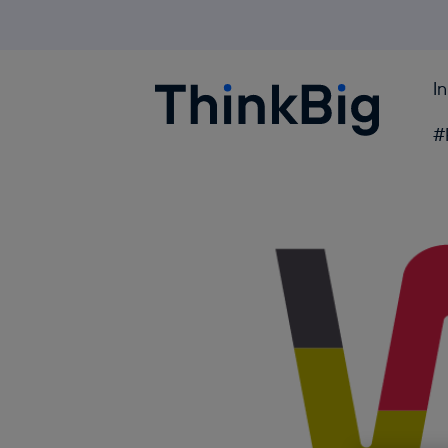
I
Blogthinkbig.com
#