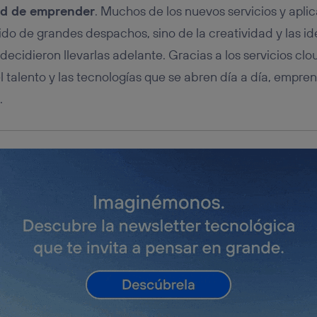
ad de emprender
. Muchos de los nuevos servicios y apli
lido de grandes despachos, sino de la creatividad y las i
cidieron llevarlas adelante. Gracias a los servicios clou
l talento y las tecnologías que se abren día a día, empre
.