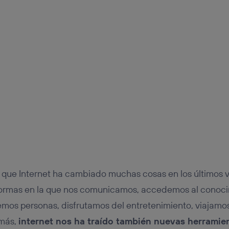
tificador se asigna a la conexión de internet, por lo que cualquier pe
u dispositivo y consienta el uso de la tecnología recibirá el mismo iden
nte:
izas una
conexión de banda ancha
(p. ej., Wi-Fi), el marketing o análi
ará en función de las actividades de navegación de los miembros del
dado su consentimiento.
izas
datos móviles
, el marketing será más personalizado, ya que se ba
ente en la navegación del usuario del móvil.
stionar los consentimientos Utiq seleccionando “Administrar Utiq” e
de esta página web o visitando el
portal de privacidad de Utiq (“c
información, consulta la
política de privacidad de Utiq
.
 que Internet ha cambiado muchas cosas en los últimos v
formas en la que nos comunicamos, accedemos al conoc
os personas, disfrutamos del entretenimiento, viajamo
emás,
internet nos ha traído también nuevas herramie