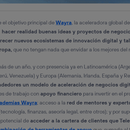
 el objetivo principal de
Wayra
, la aceleradora global d
 hacer realidad buenas ideas y proyectos de negocio
crecer nuevos ecosistemas de innovación digital y ta
ropa,
que no tengan nada que envidar a los mejores del
s de un año, y con presencia ya en Latinoamérica (Argent
rú, Venezuela) y Europa (Alemania, Irlanda, España y R
ndedores un modelo de aceleración de negocios digi
es de trabajo con
apoyo financiero
para invertir en el p
ademias Wayra
; acceso a la
red de mentores y expert
ecnología, finanzas, aseoría legal, entre otros); y por sup
 potencial de
acceder a la cartera de clientes que Tele
mbinación de herramientas de apoyo
que, sumada al 