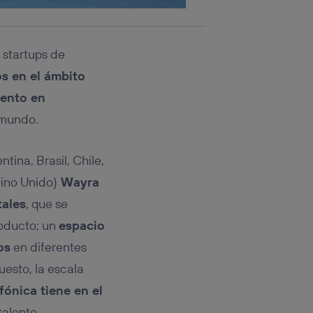
e startups de
s en el ámbito
lento en
 mundo.
ina, Brasil, Chile,
eino Unido)
Wayra
tales
, que se
roducto; un
espacio
os
en diferentes
uesto, la escala
fónica tiene en el
talento