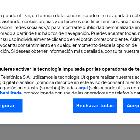
a puede utilizar, en función de la sección, subdominio o apartado del 
 visitando, cookies propias y de terceros con fines técnicos, analíticos
zación, redes sociales y/o para mostrarte publicidad personalizada e
aborado a partir de tus hábitos de navegación. Puedes aceptar todas, 
r su uso individualmente clicando en el botón correspondiente. Asi
evocar tu consentimiento en cualquier momento desde la opción de
ción. Si deseas obtener información más detallada, consulta nuestra
RENDEDORES
TECNOLOGÍA
3 min
mprender es pensar en 
uieres activar la tecnología impulsada por las operadoras de te
 Telefónica S.A., utilizamos la tecnología Utiq para realizar nuestras a
 digital o análisis (como se describe en este aviso de consentimient
egación en nuestra(s) web(s) listadas
aquí
(solo cuando utilizas una
ínez
 habilitada
, proporcionada por una de las operadoras de telefonía par
tu consentimiento en cada página web).
igurar
Rechazar todas
Acept
ogía Utiq está diseñada con la privacidad como prioridad ofreciéndot
ogía utiliza un identificador cifrado creado por tu
operadora de tele
o tu dirección IP y otra información de la cuenta de cliente de telec
 a la conexión que utilizas (p. ej., número de teléfono móvil).