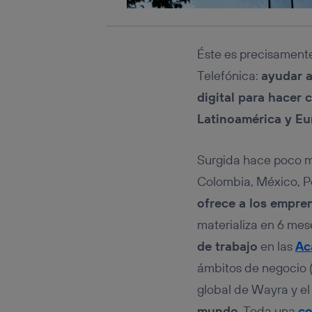
Éste es precisamente
Telefónica:
ayudar a
digital para hacer 
Latinoamérica y Eu
Surgida hace poco má
Colombia, México, Pe
ofrece a los empre
materializa en 6 mes
de trabajo
en las
Ac
ámbitos de negocio (t
global de Wayra y el
mundo
. Toda una
co