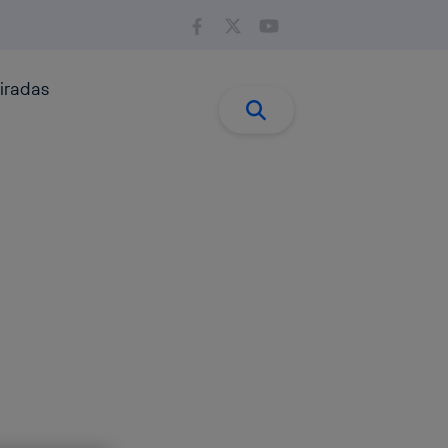
iradas
Buscar:
Buscar