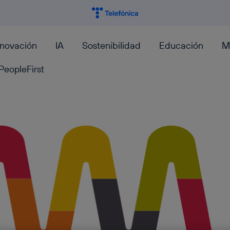
nnovación
IA
Sostenibilidad
Educación
M
PeopleFirst