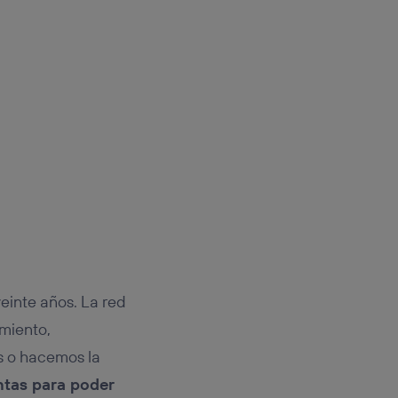
rsona que
tificador.
sis se
 hogar que
sará
n la parte
onsenthub”)
.
einte años. La red
imiento,
s o hacemos la
ntas para poder