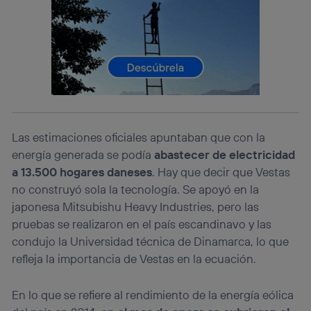
identificador. Típicamente:
Si utilizas una
conexión de banda ancha
(p. ej., Wi-Fi),
el marketing o análisis se realizará en función de las
actividades de navegación de los miembros del hogar
que hayan dado su consentimiento.
Si utilizas
datos móviles
, el marketing será más
personalizado, ya que se basará únicamente en la
navegación del usuario del móvil.
Puedes gestionar los consentimientos Utiq seleccionando
Las estimaciones oficiales apuntaban que con la
“Administrar Utiq” en la parte inferior de esta página web o
energía generada se podía
abastecer de electricidad
visitando el
portal de privacidad de Utiq
a 13.500 hogares daneses
. Hay que decir que Vestas
(“consenthub”)
. Para más información, consulta
la
política de privacidad de Utiq
.
no construyó sola la tecnología. Se apoyó en la
japonesa Mitsubishu Heavy Industries, pero las
pruebas se realizaron en el país escandinavo y las
condujo la Universidad técnica de Dinamarca, lo que
refleja la importancia de Vestas en la ecuación.
En lo que se refiere al rendimiento de la energía eólica