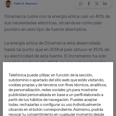
Pablo G. Bejerano
Dinamarca cubre con la energía eólica casi un 40% de
sus necesidades eléctricas, situándose como país
puntero en este tipo de fuente alternativa.
La energía eólica de Dinamarca está desarrollada
hasta tal punto que en 2014 el país obtuvo el 39,1% de
su electricidad de esta fuente. El incremento ha sido
sensible desde el año 2004, en el que la producción
procedente del viento representaba solo el 18,8%. Es
Telefónica puede utilizar, en función de la sección,
todo un récord en lo que se refiere a energías
subdominio o apartado del sitio web que estés visitando,
renovables
y particularmente a las fuentes eólicas. La
cookies propias y de terceros con fines técnicos, analíticos,
nación danesa es una de las más avanzadas en este
de personalización, redes sociales y/o para mostrarte
sector y cuenta con empresas especializadas que
publicidad personalizada en base a un perfil elaborado a
partir de tus hábitos de navegación. Puedes aceptar
exportan su tecnología a nivel global. El objetivo a
todas, rechazarlas o configurar su uso individualmente
medio plazo es cubrir el 50% de las necesidades de
clicando en el botón correspondiente. Asimismo, podrás
electricidad en el año 2020.
revocar tu consentimiento en cualquier momento desde