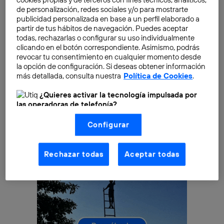
negocios. Cada vez
se fomenta más la comunicación
,
de personalización, redes sociales y/o para mostrarte
por poner un ejemplo. Pero todavía estamos a años
publicidad personalizada en base a un perfil elaborado a
luz de otros países en los que se fomenta el debate, las
partir de tus hábitos de navegación. Puedes aceptar
exposiciones orales o la iniciativa por parte del
todas, rechazarlas o configurar su uso individualmente
clicando en el botón correspondiente. Asimismo, podrás
alumno. Así pues, ¿dónde se aprenden estas
soft
revocar tu consentimiento en cualquier momento desde
skills
? ¿Cómo potenciarlas?
la opción de configuración. Si deseas obtener información
más detallada, consulta nuestra
Política de Cookies
.
¿Quieres activar la tecnología impulsada por
las operadoras de telefonía?
Nosotros, Telefónica S.A., utilizamos la tecnología Utiq para
Configurar
realizar nuestras acciones de marketing digital o análisis
(como se describe en este aviso de consentimiento)
basadas en tu navegación en nuestra(s) web(s)
listadas
aquí
(solo cuando utilizas una
conexión a
Rechazar todas
Aceptar todas
internet habilitada
, proporcionada por una de las
operadoras de telefonía participantes, y otorgas tu
consentimiento en cada página web).
La tecnología Utiq está diseñada con la privacidad como
prioridad ofreciéndote elección y control.
La tecnología utiliza un identificador cifrado creado por tu
operadora de telefonía
, utilizando tu dirección IP y otra