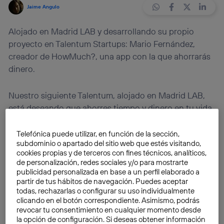
Jaime Angulo
Alojado en Madrid LAB y desarrollando su propio
proyecto en Talentum Startups: Mario Fernández,
creador de HowMuch?, una app con la que ahorrarás
dinero.
Nuestro siguiente Talentum, alojado en Madrid LAB,
está deseando que ahorres tiempo y dinero en tu vida
cotidiana y en tus viajes. Conócele y descubre su
proyecto.
Telefónica puede utilizar, en función de la sección,
subdominio o apartado del sitio web que estés visitando,
cookies propias y de terceros con fines técnicos, analíticos,
¿Nombre, edad, estudios, dónde vives y dónde
de personalización, redes sociales y/o para mostrarte
trabajas?
publicidad personalizada en base a un perfil elaborado a
partir de tus hábitos de navegación. Puedes aceptar
todas, rechazarlas o configurar su uso individualmente
clicando en el botón correspondiente. Asimismo, podrás
revocar tu consentimiento en cualquier momento desde
la opción de configuración. Si deseas obtener información