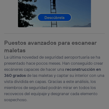
Si utilizas una
conexión de banda ancha
(p. ej., Wi-Fi),
el marketing o análisis se realizará en función de las
actividades de navegación de los miembros del hogar
que hayan dado su consentimiento.
Si utilizas
datos móviles
, el marketing será más
personalizado, ya que se basará únicamente en la
navegación del usuario del móvil.
Puedes gestionar los consentimientos Utiq seleccionando
Puestos avanzados para escanear
“Administrar Utiq” en la parte inferior de esta página web o
maletas
visitando el
portal de privacidad de Utiq
(“consenthub”)
. Para más información, consulta
La última novedad de seguridad aeroportuaria se ha
la
política de privacidad de Utiq
.
presentado hace pocos meses. Han conseguido crear
escáneres capaces de hacer una
reconstrucción en
360 grados
de las maletas y captar su interior con una
vista dividida en capas. Gracias a este análisis, los
miembros de seguridad podrán mirar en todos los
recovecos del equipaje y desgranar cada elemento
sospechoso.