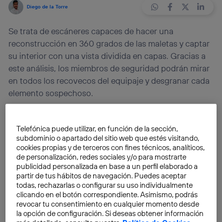
Diego de la Torre
Se trata de escáneres capaces de hacer una
reconstrucción en 360 grados de las maletas y captar
su interior con una vista dividida en capas. Gracias a
este análisis, los miembros de seguridad podrán mirar
en todos los recovecos del equipaje y desgranar cada
elemento sospechoso.
La seguridad en los
aeropuertos
está garantizada. Por
Telefónica puede utilizar, en función de la sección,
desgracia, hemos vivido varios atentados terroristas
subdominio o apartado del sitio web que estés visitando,
en estas instalaciones en los últimos años. El más
cookies propias y de terceros con fines técnicos, analíticos,
grave fue en verano de 2016 en
Estambul
, varias
de personalización, redes sociales y/o para mostrarte
publicidad personalizada en base a un perfil elaborado a
explosiones dejaron decenas de muertos y cientos de
partir de tus hábitos de navegación. Puedes aceptar
heridos en el
Aeropuerto Internacional Atatürk
. Con
todas, rechazarlas o configurar su uso individualmente
estos tristes sucesos en el recuerdo, los
controles de
clicando en el botón correspondiente. Asimismo, podrás
revocar tu consentimiento en cualquier momento desde
seguridad
han ido mejorando hasta convertirse en un
la opción de configuración. Si deseas obtener información
muro infranqueable que detecta cualquier objeto que