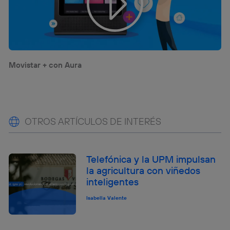
Movistar + con Aura
OTROS ARTÍCULOS DE INTERÉS
Telefónica y la UPM impulsan
la agricultura con viñedos
inteligentes
Isabella Valente