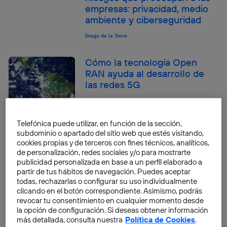
empresas: privacidad, medio
ambiente y ciberseguridad
Diego de la Torre
Cómo la tecnología Open
RAN ayuda al desarrollo de
las redes 5G
Diego de la Torre
Telefónica puede utilizar, en función de la sección,
subdominio o apartado del sitio web que estés visitando,
5G y gaming: jugar a cualquier
cookies propias y de terceros con fines técnicos, analíticos,
juego en cualquier lugar
de personalización, redes sociales y/o para mostrarte
publicidad personalizada en base a un perfil elaborado a
Diego de la Torre
partir de tus hábitos de navegación. Puedes aceptar
todas, rechazarlas o configurar su uso individualmente
clicando en el botón correspondiente. Asimismo, podrás
revocar tu consentimiento en cualquier momento desde
la opción de configuración. Si deseas obtener información
4 documentales sobre
más detallada, consulta nuestra
Política de Cookies
.
tecnología que no te puedes