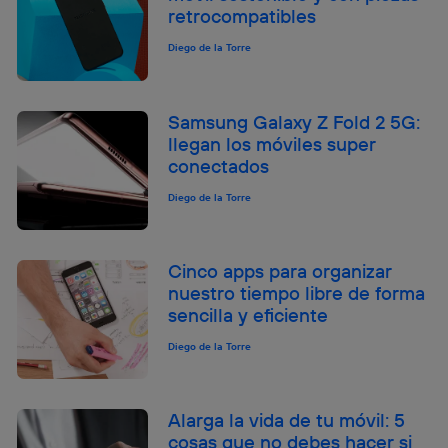
retrocompatibles
el marketing o análisis se realizará en función de las
actividades de navegación de los miembros del hogar
Diego de la Torre
que hayan dado su consentimiento.
Si utilizas
datos móviles
, el marketing será más
personalizado, ya que se basará únicamente en la
Samsung Galaxy Z Fold 2 5G:
navegación del usuario del móvil.
llegan los móviles super
Puedes gestionar los consentimientos Utiq seleccionando
conectados
“Administrar Utiq” en la parte inferior de esta página web o
visitando el
portal de privacidad de Utiq
Diego de la Torre
(“consenthub”)
. Para más información, consulta
la
política de privacidad de Utiq
.
Cinco apps para organizar
nuestro tiempo libre de forma
sencilla y eficiente
Diego de la Torre
Alarga la vida de tu móvil: 5
cosas que no debes hacer si