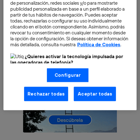
influyentes, como Forbes, utilizan este tipo de
de personalización, redes sociales y/o para mostrarte
publicidad personalizada en base a un perfil elaborado a
servicios
, mientras que otras publicaciones prefieren
partir de tus hábitos de navegación. Puedes aceptar
mantenerlo en secreto.
todas, rechazarlas o configurar su uso individualmente
clicando en el botón correspondiente. Asimismo, podrás
revocar tu consentimiento en cualquier momento desde
la opción de configuración. Si deseas obtener información
más detallada, consulta nuestra
Política de Cookies
.
¿Quieres activar la tecnología impulsada por
las operadoras de telefonía?
Nosotros, Telefónica S.A., utilizamos la tecnología Utiq para
Configurar
realizar nuestras acciones de marketing digital o análisis
(como se describe en este aviso de consentimiento)
basadas en tu navegación en nuestra(s) web(s)
listadas
aquí
(solo cuando utilizas una
conexión a
Rechazar todas
Aceptar todas
internet habilitada
, proporcionada por una de las
operadoras de telefonía participantes, y otorgas tu
consentimiento en cada página web).
La tecnología Utiq está diseñada con la privacidad como
prioridad ofreciéndote elección y control.
La tecnología utiliza un identificador cifrado creado por tu
operadora de telefonía
, utilizando tu dirección IP y otra