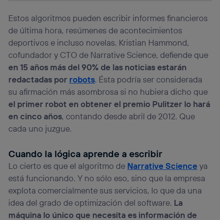
información de la cuenta de cliente de
telecomunicaciones vinculada a la conexión que utilizas
Estos algoritmos pueden escribir informes financieros
(p. ej., número de teléfono móvil).
de última hora, resúmenes de acontecimientos
Este identificador se asigna a la conexión de internet, por
deportivos e incluso novelas. Kristian Hammond,
lo que cualquier persona que conecte su dispositivo y
consienta el uso de la tecnología recibirá el mismo
cofundador y CTO de Narrative Science, defiende que
identificador. Típicamente:
en 15 años más del 90% de las noticias estarán
Si utilizas una
conexión de banda ancha
(p. ej., Wi-Fi),
redactadas por
robots
. Ésta podría ser considerada
el marketing o análisis se realizará en función de las
su afirmación más asombrosa si no hubiera dicho que
actividades de navegación de los miembros del hogar
el primer robot en obtener el premio Pulitzer lo hará
que hayan dado su consentimiento.
en cinco años
, contando desde abril de 2012. Que
Si utilizas
datos móviles
, el marketing será más
personalizado, ya que se basará únicamente en la
cada uno juzgue.
navegación del usuario del móvil.
Puedes gestionar los consentimientos Utiq seleccionando
Cuando la lógica aprende a escribir
“Administrar Utiq” en la parte inferior de esta página web o
Lo cierto es que el algoritmo de
Narrative Science
ya
visitando el
portal de privacidad de Utiq
está funcionando. Y no sólo eso, sino que la empresa
(“consenthub”)
. Para más información, consulta
la
política de privacidad de Utiq
.
explota comercialmente sus servicios, lo que da una
idea del grado de optimización del software.
La
máquina lo único que necesita es información de