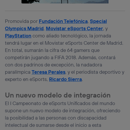
el marketing o análisis se realizará en función de las
actividades de navegación de los miembros del hogar
que hayan dado su consentimiento.
Si utilizas
datos móviles
, el marketing será más
Promovida por
Fundación Telefónica
,
Special
personalizado, ya que se basará únicamente en la
Olympics Madrid
,
Movistar eSports Center
, y
navegación del usuario del móvil.
PlayStation
como aliado tecnológico, la jornada
Puedes gestionar los consentimientos Utiq seleccionando
tendrá lugar en el Movistar eSports Center de Madrid.
“Administrar Utiq” en la parte inferior de esta página web o
visitando el
portal de privacidad de Utiq
En total, sumarán la cifra de 64 gamers que
(“consenthub”)
. Para más información, consulta
competirán jugando a FIFA 2018. Además, contará
la
política de privacidad de Utiq
.
con dos padrinos de excepción, la nadadora
paralímpica
Teresa Perales
, y el periodista deportivo y
experto en eSports,
Ricardo Sierra
.
Un nuevo modelo de integración
El I Campeonato de eSports Unificados del mundo
supone un nuevo modelo de integración, ofreciendo
la posibilidad a las personas con discapacidad
intelectual de sumarse desde el inicio a esta