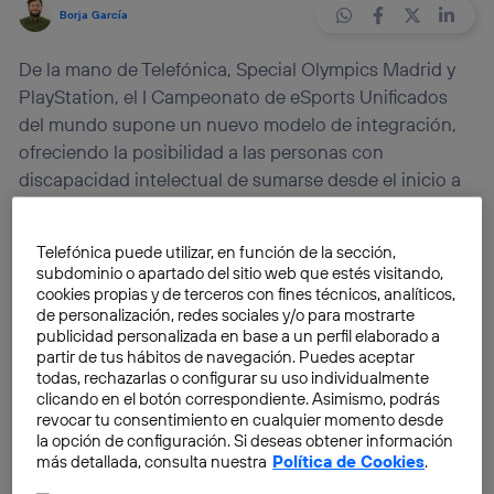
Borja García
De la mano de Telefónica, Special Olympics Madrid y
PlayStation, el I Campeonato de eSports Unificados
del mundo supone un nuevo modelo de integración,
ofreciendo la posibilidad a las personas con
discapacidad intelectual de sumarse desde el inicio a
esta tendencia.
Telefónica puede utilizar, en función de la sección,
Tras la puesta en marcha de la primera edición de
subdominio o apartado del sitio web que estés visitando,
Movistar eSports Series
y
Movistar Riders
cookies propias y de terceros con fines técnicos, analíticos,
de personalización, redes sociales y/o para mostrarte
Academy
,
el próximo 2 de junio llegará a Madrid el I
publicidad personalizada en base a un perfil elaborado a
Campeonato de #eSportsUnificados del mundo
, un
partir de tus hábitos de navegación. Puedes aceptar
torneo en el que participarán 64 jugadores, con y sin
todas, rechazarlas o configurar su uso individualmente
clicando en el botón correspondiente. Asimismo, podrás
discapacidad intelectual, junto a 30 voluntarios de
revocar tu consentimiento en cualquier momento desde
Telefónica.
la opción de configuración. Si deseas obtener información
más detallada, consulta nuestra
Política de Cookies
.
En suma, esta nueva modalidad de juego dentro de