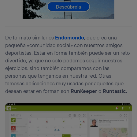
Este identificador se asigna a la conexión de internet, por
lo que cualquier persona que conecte su dispositivo y
consienta el uso de la tecnología recibirá el mismo
identificador. Típicamente:
Si utilizas una
conexión de banda ancha
(p. ej., Wi-Fi),
De formato similar es
Endomondo
, que crea una
el marketing o análisis se realizará en función de las
actividades de navegación de los miembros del hogar
pequeña «comunidad social» con nuestros amigos
que hayan dado su consentimiento.
deportistas. Estar en forma también puede ser un reto
Si utilizas
datos móviles
, el marketing será más
divertido, ya que no sólo podemos seguir nuestros
personalizado, ya que se basará únicamente en la
ejercicios, sino también compararnos con las
navegación del usuario del móvil.
personas que tengamos en nuestra red. Otras
Puedes gestionar los consentimientos Utiq seleccionando
“Administrar Utiq” en la parte inferior de esta página web o
famosas aplicaciones muy usadas por aquellos que
visitando el
portal de privacidad de Utiq
desean estar en forman son
RunKeeper
o
Runtastic.
(“consenthub”)
. Para más información, consulta
la
política de privacidad de Utiq
.