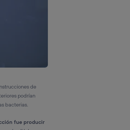
instrucciones de
eriores podrían
as bacterias.
cción fue producir