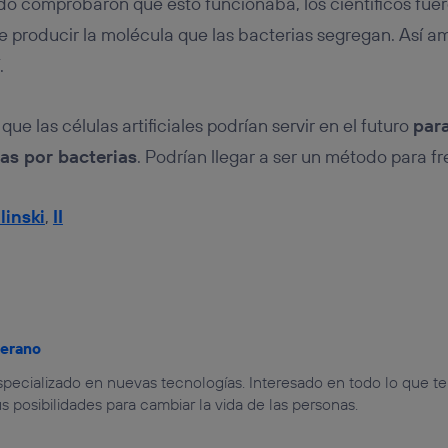
do comprobaron que esto funcionaba, los científicos fuer
de producir la molécula que las bacterias segregan. Así a
.
que las células artificiales podrían servir en el futuro
para
as por bacterias
. Podrían llegar a ser un método para 
linski
,
II
jerano
especializado en nuevas tecnologías. Interesado en todo lo que t
us posibilidades para cambiar la vida de las personas.