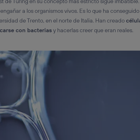
t de Turing en su concepto más estricto sigue imbatible. 
l engañar a los organismos vivos. Es lo que ha conseguid
versidad de Trento, en el norte de Italia. Han creado
célul
carse con bacterias
y hacerlas creer que eran reales.