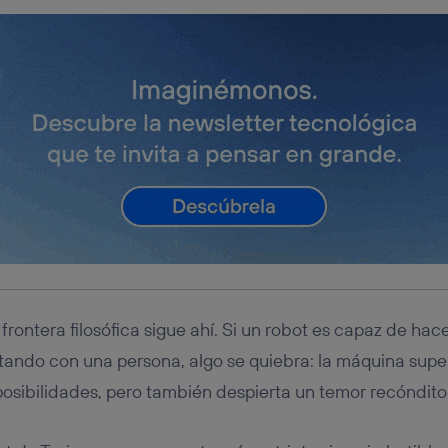
 frontera filosófica sigue ahí. Si un robot es capaz de hace
ando con una persona, algo se quiebra: la máquina super
posibilidades, pero también despierta un temor recóndito