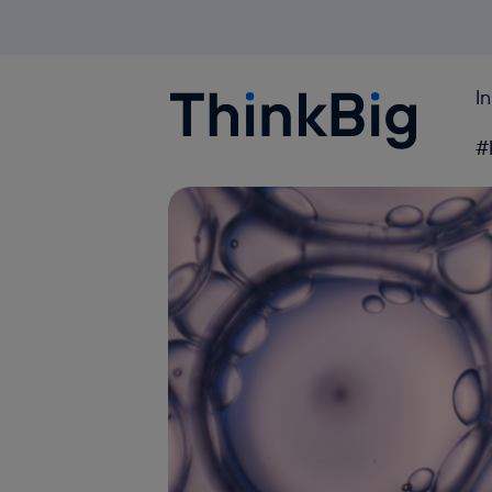
I
Blogthinkbig.com
#