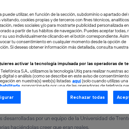
a puede utilizar, en función de la sección, subdominio o apartado del 
 visitando, cookies propias y de terceros con fines técnicos, analíticos
zación, redes sociales y/o para mostrarte publicidad personalizada e
aborado a partir de tus hábitos de navegación. Puedes aceptar todas, 
r su uso individualmente clicando en el botón correspondiente. Asi
evocar tu consentimiento en cualquier momento desde la opción de
URO
2 min
ción. Si deseas obtener información más detallada, consulta nuestra
ulas artificiales ha pasa
uieres activar la tecnología impulsada por las operadoras de te
 Telefónica S.A., utilizamos la tecnología Utiq para realizar nuestras a
 a su nivel
 digital o análisis (como se describe en este aviso de consentimient
egación en nuestra(s) web(s) listadas
aquí
(solo cuando utilizas una
 habilitada
, proporcionada por una de las operadoras de telefonía par
tu consentimiento en cada página web).
igurar
Rechazar todas
Acept
ogía Utiq está diseñada con la privacidad como prioridad ofreciéndot
ogía utiliza un identificador cifrado creado por tu
operadora de tele
o tu dirección IP y otra información de la cuenta de cliente de telec
les desarrolladas por un equipo de la Universidad de Tren
 a la conexión que utilizas (p. ej., número de teléfono móvil).
ias haciéndolas creer que eran reales.