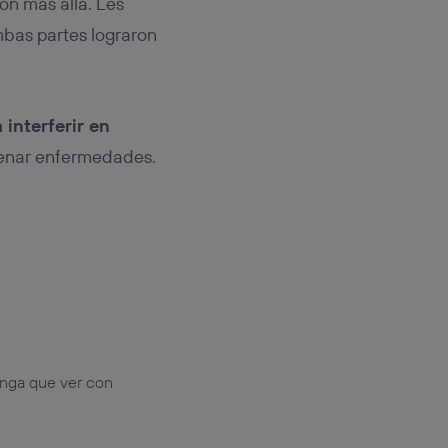
on más allá. Les
mbas partes lograron
 interferir en
frenar enfermedades.
enga que ver con