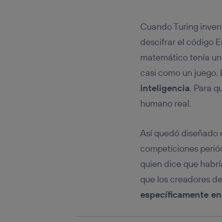
Este iden
conecte s
Típicame
Cuando Turing inven
Si util
descifrar el código 
realiz
hayan 
matemático tenía una
Si util
casi como un juego. 
únicam
inteligencia
. Para q
Puedes ge
inferior 
humano real.
Para más 
Así quedó diseñado e
competiciones periód
quien dice que habría
que los creadores d
específicamente en