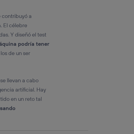
rsona que
tificador.
 contribuyó a
sis se
. El célebre
 hogar que
as. Y diseñó el test
sará
quina podría tener
 los de un ser
n la parte
onsenthub”)
.
 se llevan a cabo
ncia artificial. Hay
tido en un reto tal
nsando