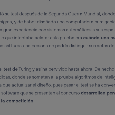
tificador se asigna a la conexión de internet, por lo que cualquier pe
u dispositivo y consienta el uso de la tecnología recibirá el mismo iden
nte:
tó su test después de la Segunda Guerra Mundial, donde
izas una
conexión de banda ancha
(p. ej., Wi-Fi), el marketing o análi
Enigma, y de haber diseñado una computadora primigenia
ará en función de las actividades de navegación de los miembros del
dado su consentimiento.
 gran experiencia con sistemas automáticos a sus espald
izas
datos móviles
, el marketing será más personalizado, ya que se ba
Lo que intentaba aclarar esta prueba era
cuándo una má
ente en la navegación del usuario del móvil.
ue así fuera una persona no podría distinguir sus actos de
stionar los consentimientos Utiq seleccionando “Administrar Utiq” e
de esta página web o visitando el
portal de privacidad de Utiq (“c
información, consulta la
política de privacidad de Utiq
.
l test de Turing y así ha pervivido hasta ahora. De hecho
icas, donde se someten a la prueba algoritmos de intelige
 que actualizar el diseño, pues pasar el test se ha conver
e software que se presentan al concurso
desarrollan pe
 la competición
.