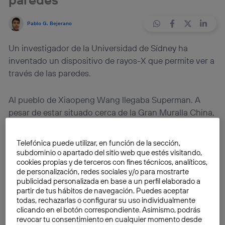
Pablo G. Bejerano
Un investigador de la Universidad de Sídney ha
inventado un dispositivo de rayos-X que permite ver a
través de las paredes.
Al pueblo de Xiaopeng Wang llegaba Superman. A
pesar de estar situado cerca de la Gran Muralla China,
las historias del superhéroe volador estimulaban la
imaginación de niños y, por qué no, de adultos. La
Telefónica puede utilizar, en función de la sección,
magia del personaje también envolvió a Wang, que
subdominio o apartado del sitio web que estés visitando,
quería ser como él; tener superpoderes para ayudar a
cookies propias y de terceros con fines técnicos, analíticos,
de personalización, redes sociales y/o para mostrarte
la gente y luchar contra el crimen. Se quedó prendado
publicidad personalizada en base a un perfil elaborado a
sobre todo de
la visión de rayos-X que tenía
partir de tus hábitos de navegación. Puedes aceptar
Superman
, que podía ver a través de las paredes.
todas, rechazarlas o configurar su uso individualmente
clicando en el botón correspondiente. Asimismo, podrás
Pensó que algo así sería muy útil en el mundo real.
revocar tu consentimiento en cualquier momento desde