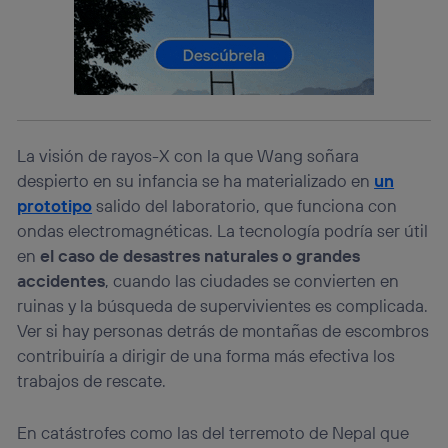
identificador. Típicamente:
Si utilizas una
conexión de banda ancha
(p. ej., Wi-Fi),
el marketing o análisis se realizará en función de las
actividades de navegación de los miembros del hogar
que hayan dado su consentimiento.
Si utilizas
datos móviles
, el marketing será más
personalizado, ya que se basará únicamente en la
La visión de rayos-X con la que Wang soñara
navegación del usuario del móvil.
despierto en su infancia se ha materializado en
un
Puedes gestionar los consentimientos Utiq seleccionando
prototipo
salido del laboratorio, que funciona con
“Administrar Utiq” en la parte inferior de esta página web o
visitando el
portal de privacidad de Utiq
ondas electromagnéticas. La tecnología podría ser útil
(“consenthub”)
. Para más información, consulta
en
el caso de desastres naturales o grandes
la
política de privacidad de Utiq
.
accidentes
, cuando las ciudades se convierten en
ruinas y la búsqueda de supervivientes es complicada.
Ver si hay personas detrás de montañas de escombros
contribuiría a dirigir de una forma más efectiva los
trabajos de rescate.
En catástrofes como las del terremoto de Nepal que