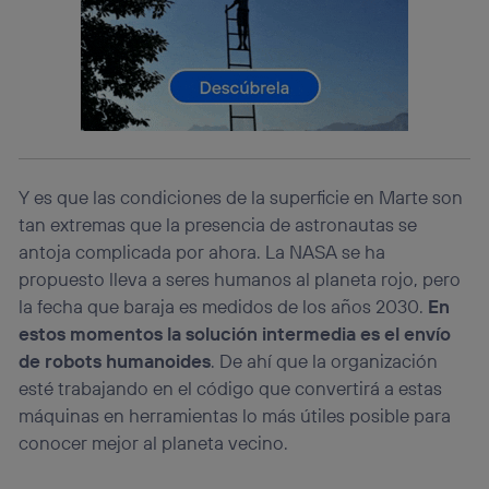
Este identificador se asigna a la conexión de internet, por
lo que cualquier persona que conecte su dispositivo y
consienta el uso de la tecnología recibirá el mismo
identificador. Típicamente:
Si utilizas una
conexión de banda ancha
(p. ej., Wi-Fi),
el marketing o análisis se realizará en función de las
actividades de navegación de los miembros del hogar
que hayan dado su consentimiento.
Si utilizas
datos móviles
, el marketing será más
Y es que las condiciones de la superficie en Marte son
personalizado, ya que se basará únicamente en la
tan extremas que la presencia de astronautas se
navegación del usuario del móvil.
antoja complicada por ahora. La NASA se ha
Puedes gestionar los consentimientos Utiq seleccionando
propuesto lleva a seres humanos al planeta rojo, pero
“Administrar Utiq” en la parte inferior de esta página web o
visitando el
portal de privacidad de Utiq
la fecha que baraja es medidos de los años 2030.
En
(“consenthub”)
. Para más información, consulta
estos momentos la solución intermedia es el envío
la
política de privacidad de Utiq
.
de robots humanoides
. De ahí que la organización
esté trabajando en el código que convertirá a estas
máquinas en herramientas lo más útiles posible para
conocer mejor al planeta vecino.