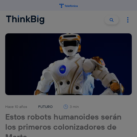
Buscar:
Buscar
Hace 10 años
FUTURO
3 min
Estos robots humanoides serán
los primeros colonizadores de
Marte