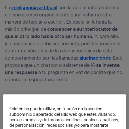
La
inteligencia artificial
con la que muchos tratamos
a diario se creó originalmente para imitar nuestra
manera de hablar o escribir. Es decir, la IA tenía la
misión principal de
convencer a su interlocutor de
que al otro lado había otro ser humano
. Y, para ello,
la conversación debe ser correcta, positiva y evitar la
confrontación. Una de las consecuencias de este
comportamiento son las llamadas
alucinaciones
. Esto
provoca que un chatbot o asistente de IA
se invente
una respuesta
a tu pregunta en vez de decirte que no
conoce la respuesta correcta.
Telefónica puede utilizar, en función de la sección,
subdominio o apartado del sitio web que estés visitando,
cookies propias y de terceros con fines técnicos, analíticos,
de personalización, redes sociales y/o para mostrarte