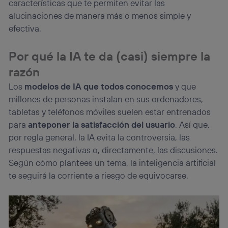
telecomunicaciones vinculada a la conexión que utilizas
características que te permiten evitar las
(p. ej., número de teléfono móvil).
alucinaciones de manera más o menos simple y
Este identificador se asigna a la conexión de internet, por
efectiva.
lo que cualquier persona que conecte su dispositivo y
consienta el uso de la tecnología recibirá el mismo
Por qué la IA te da (casi) siempre la
identificador. Típicamente:
Si utilizas una
conexión de banda ancha
(p. ej., Wi-Fi),
razón
el marketing o análisis se realizará en función de las
Los
modelos de IA que todos conocemos
y que
actividades de navegación de los miembros del hogar
que hayan dado su consentimiento.
millones de personas instalan en sus ordenadores,
Si utilizas
datos móviles
, el marketing será más
tabletas y teléfonos móviles suelen estar entrenados
personalizado, ya que se basará únicamente en la
para
anteponer la satisfacción del usuario
. Así que,
navegación del usuario del móvil.
por regla general, la IA evita la controversia, las
Puedes gestionar los consentimientos Utiq seleccionando
respuestas negativas o, directamente, las discusiones.
“Administrar Utiq” en la parte inferior de esta página web o
Según cómo plantees un tema, la inteligencia artificial
visitando el
portal de privacidad de Utiq
(“consenthub”)
. Para más información, consulta
te seguirá la corriente a riesgo de equivocarse.
la
política de privacidad de Utiq
.