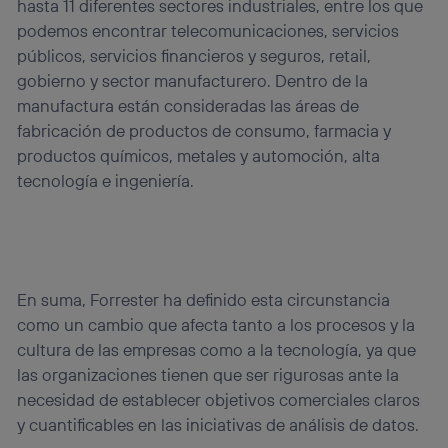
hasta 11 diferentes sectores industriales, entre los que
visitando el
portal de privacidad de Utiq
podemos encontrar telecomunicaciones, servicios
(“consenthub”)
. Para más información, consulta
la
política de privacidad de Utiq
.
públicos, servicios financieros y seguros, retail,
gobierno y sector manufacturero. Dentro de la
manufactura están consideradas las áreas de
fabricación de productos de consumo, farmacia y
productos químicos, metales y automoción, alta
tecnología e ingeniería.
En suma, Forrester ha definido esta circunstancia
como un cambio que afecta tanto a los procesos y la
cultura de las empresas como a la tecnología, ya que
las organizaciones tienen que ser rigurosas ante la
necesidad de establecer objetivos comerciales claros
y cuantificables en las iniciativas de análisis de datos.