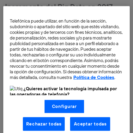
Incremento del Big Data en 2017
Como refleja
el estudio de Forrester Consulting,
un
Telefónica puede utilizar, en función de la sección,
importante porcentaje de las empresas analizadas
subdominio o apartado del sitio web que estés visitando,
(40%) ya dispone de una estrategia enfocada al
cookies propias y de terceros con fines técnicos, analíticos,
análisis masivo de datos con la intención de optimizar
de personalización, redes sociales y/o para mostrarte
publicidad personalizada en base a un perfil elaborado a
el rendimiento y redefinir de forma más concreta los
partir de tus hábitos de navegación. Puedes aceptar
objetivos en secciones clave como el marketing, el
todas, rechazarlas o configurar su uso individualmente
desarrollo del producto y las ventas.De cara a 2017, se
clicando en el botón correspondiente. Asimismo, podrás
revocar tu consentimiento en cualquier momento desde
prevé que un 23% de las compañías se sume a las
la opción de configuración. Si deseas obtener información
tecnologías de la información (TI). Desde Forrester
se
más detallada, consulta nuestra
Política de Cookies
.
atreven a predecir que para el año 2020 la adopción
¿Quieres activar la tecnología impulsada por
de Data Analytics estará aproximadamente en el
las operadoras de telefonía?
90% de las empresas.
Nosotros, Telefónica S.A., utilizamos la tecnología Utiq para
Configurar
realizar nuestras acciones de marketing digital o análisis
(como se describe en este aviso de consentimiento)
basadas en tu navegación en nuestra(s) web(s)
listadas
aquí
(solo cuando utilizas una
conexión a
Rechazar todas
Aceptar todas
internet habilitada
, proporcionada por una de las
operadoras de telefonía participantes, y otorgas tu