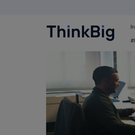
I
Blogthinkbig.com
#