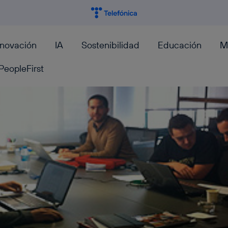
nnovación
IA
Sostenibilidad
Educación
M
PeopleFirst