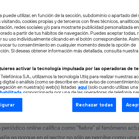
a puede utilizar, en función de la sección, subdominio o apartado del 
 visitando, cookies propias y de terceros con fines técnicos, analíticos
zación, redes sociales y/o para mostrarte publicidad personalizada e
aborado a partir de tus hábitos de navegación. Puedes aceptar todas, 
r su uso individualmente clicando en el botón correspondiente. Asi
evocar tu consentimiento en cualquier momento desde la opción de
ción. Si deseas obtener información más detallada, consulta nuestra
RENDEDORES
EVENTOS
6 min
al máximo tu participac
uieres activar la tecnología impulsada por las operadoras de te
 Telefónica S.A., utilizamos la tecnología Utiq para realizar nuestras a
eradora
 digital o análisis (como se describe en este aviso de consentimient
egación en nuestra(s) web(s) listadas
aquí
(solo cuando utilizas una
 habilitada
, proporcionada por una de las operadoras de telefonía par
tu consentimiento en cada página web).
igurar
Rechazar todas
Acept
ogía Utiq está diseñada con la privacidad como prioridad ofreciéndot
ogía utiliza un identificador cifrado creado por tu
operadora de tele
o tu dirección IP y otra información de la cuenta de cliente de telec
eriódico online califica como “fiebre” al fenómeno actu
 a la conexión que utilizas (p. ej., número de teléfono móvil).
aña es porque en el sector no sólo se percibe como una