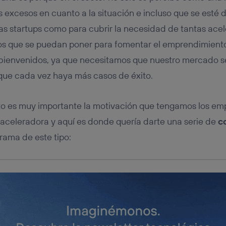
tificador se asigna a la conexión de internet, por lo que cualquier pe
u dispositivo y consienta el uso de la tecnología recibirá el mismo iden
os excesos en cuanto a la situación e incluso que se esté
nte:
s startups como para cubrir la necesidad de tantas acel
izas una
conexión de banda ancha
(p. ej., Wi-Fi), el marketing o análi
os que se puedan poner para fomentar el emprendimiento
ará en función de las actividades de navegación de los miembros del
dado su consentimiento.
 bienvenidos, ya que necesitamos que nuestro mercado 
izas
datos móviles
, el marketing será más personalizado, ya que se ba
que cada vez haya más casos de éxito.
ente en la navegación del usuario del móvil.
stionar los consentimientos Utiq seleccionando “Administrar Utiq” e
de esta página web o visitando el
portal de privacidad de Utiq (“c
xito es muy importante la motivación que tengamos los 
información, consulta la
política de privacidad de Utiq
.
aceleradora y aquí es donde quería darte una serie de
c
rama de este tipo: