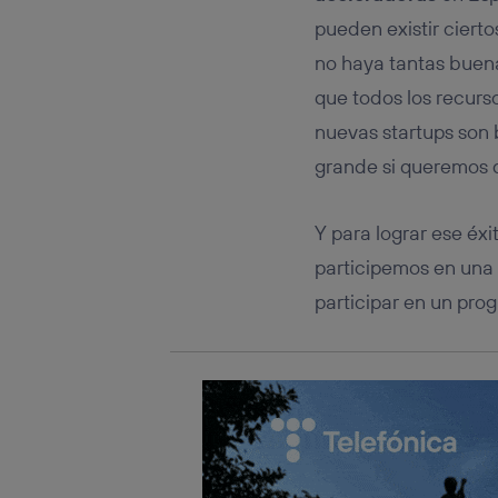
Este iden
conecte s
pueden existir ciert
Típicame
no haya tantas buena
Si util
que todos los recurs
realiz
hayan 
nuevas startups son
Si util
grande si queremos 
únicam
Puedes ge
inferior 
Y para lograr ese é
Para más 
participemos en una 
participar en un prog