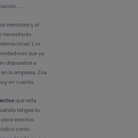
icación, …
os mentores y el
e necesitarás
nternacional. Los
rendedores que ya
án dispuestos a
 en la empresa. Esa
muy en cuenta.
entos
que esta
cuando tengas tu
 para eventos.
riódico como