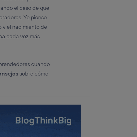
rsona que
tificador.
 dando el caso de que
eradoras. Yo pienso
sis se
 y el nacimiento de
 hogar que
sea cada vez más
sará
n la parte
onsenthub”)
.
emprendedores cuando
onsejos
sobre cómo