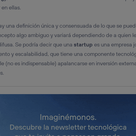
tificador se asigna a la conexión de internet, por lo que cualquier pe
u dispositivo y consienta el uso de la tecnología recibirá el mismo iden
 en ellas.
nte:
izas una
conexión de banda ancha
(p. ej., Wi-Fi), el marketing o análi
hay una definición única y consensuada de lo que se pued
ará en función de las actividades de navegación de los miembros del
dado su consentimiento.
oncepto algo ambiguo y variará dependiendo de a quien le
izas
datos móviles
, el marketing será más personalizado, ya que se ba
difusa. Se podría decir que una
startup
es una empresa j
ente en la navegación del usuario del móvil.
ento y escalabilidad, que tiene una componente tecnológ
stionar los consentimientos Utiq seleccionando “Administrar Utiq” e
de esta página web o visitando el
portal de privacidad de Utiq (“c
le (no es indispensable) apalancarse en inversión extern
información, consulta la
política de privacidad de Utiq
.
s.