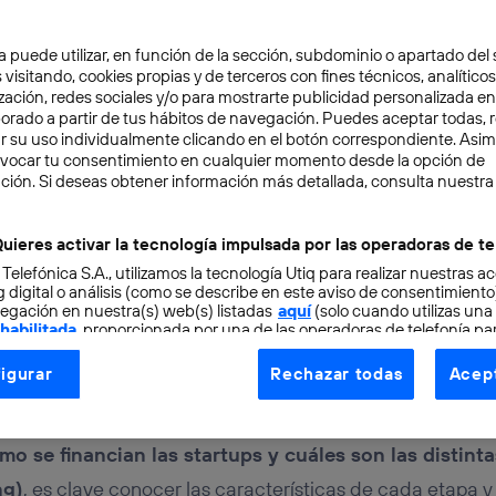
a puede utilizar, en función de la sección, subdominio o apartado del 
 visitando, cookies propias y de terceros con fines técnicos, analíticos
zación, redes sociales y/o para mostrarte publicidad personalizada e
aborado a partir de tus hábitos de navegación. Puedes aceptar todas, 
r su uso individualmente clicando en el botón correspondiente. Asi
evocar tu consentimiento en cualquier momento desde la opción de
IÓN
7 min
ción. Si deseas obtener información más detallada, consulta nuestra
una ronda de financiaci
uieres activar la tecnología impulsada por las operadoras de te
 Telefónica S.A., utilizamos la tecnología Utiq para realizar nuestras a
? Principales tipos y eta
 digital o análisis (como se describe en este aviso de consentimient
egación en nuestra(s) web(s) listadas
aquí
(solo cuando utilizas una
 habilitada
, proporcionada por una de las operadoras de telefonía par
tu consentimiento en cada página web).
igurar
Rechazar todas
Acept
ogía Utiq está diseñada con la privacidad como prioridad ofreciéndot
ogía utiliza un identificador cifrado creado por tu
operadora de tele
o tu dirección IP y otra información de la cuenta de cliente de telec
o se financian las startups y cuáles son las distinta
 a la conexión que utilizas (p. ej., número de teléfono móvil).
ng)
, es clave conocer las características de cada etapa y 