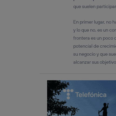
Este iden
conecte s
que suelen participar
Típicame
Si util
En primer lugar, no 
realiz
hayan 
y lo que no, es un c
Si util
frontera es un poco 
únicam
potencial de crecimi
Puedes ge
inferior 
su negocio y que sue
Para más 
alcanzar sus objetivo