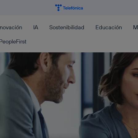
nnovación
IA
Sostenibilidad
Educación
M
PeopleFirst