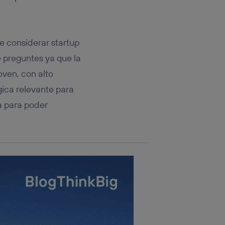
rsona que
tificador.
sis se
e considerar startup
 hogar que
 preguntes ya que la
sará
oven, con alto
ica relevante para
n la parte
onsenthub”)
.
a para poder