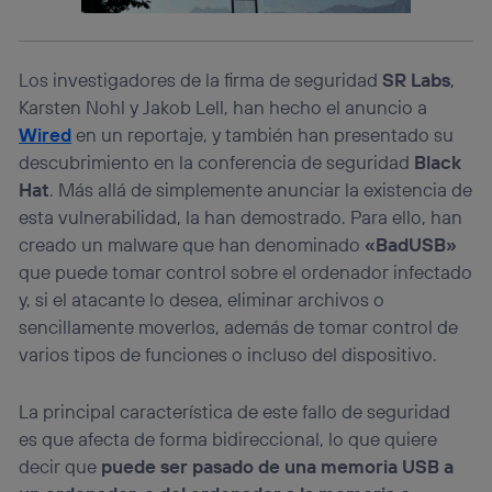
Este identificador se asigna a la conexión de internet, por
lo que cualquier persona que conecte su dispositivo y
consienta el uso de la tecnología recibirá el mismo
identificador. Típicamente:
Los investigadores de la firma de seguridad
SR Labs
,
Si utilizas una
conexión de banda ancha
(p. ej., Wi-Fi),
Karsten Nohl y Jakob Lell, han hecho el anuncio a
el marketing o análisis se realizará en función de las
Wired
en un reportaje, y también han presentado su
actividades de navegación de los miembros del hogar
que hayan dado su consentimiento.
descubrimiento en la conferencia de seguridad
Black
Si utilizas
datos móviles
, el marketing será más
Hat
. Más allá de simplemente anunciar la existencia de
personalizado, ya que se basará únicamente en la
esta vulnerabilidad, la han demostrado. Para ello, han
navegación del usuario del móvil.
creado un malware que han denominado
«BadUSB»
Puedes gestionar los consentimientos Utiq seleccionando
que puede tomar control sobre el ordenador infectado
“Administrar Utiq” en la parte inferior de esta página web o
y, si el atacante lo desea, eliminar archivos o
visitando el
portal de privacidad de Utiq
(“consenthub”)
. Para más información, consulta
sencillamente moverlos, además de tomar control de
la
política de privacidad de Utiq
.
varios tipos de funciones o incluso del dispositivo.
La principal característica de este fallo de seguridad
es que afecta de forma bidireccional, lo que quiere
decir que
puede ser pasado de una memoria USB a