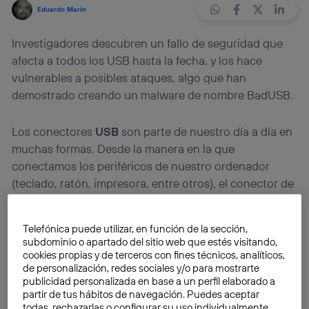
Eduardo Marín
Investigadores descubren un fallo de seguridad que
afecta a todos los USB hasta la fecha, y los hace
vulnerables a posibles ataques, algo que han
demostrado creando un malware de nombre BadUSB.
Los conectores
USB
son parte de nuestro día a día en
muchas formas. Desde la manera en la que
conectamos los periféricos de nuestro ordenador
(teclado, ratón, impresora, entre otros), el conector de
muchos móviles o tablets y, por supuesto, a través de
las tan populares memorias USB, también conocidas
Telefónica puede utilizar, en función de la sección,
como lápices USB o simplemente como
«
Pendrives
«
.
subdominio o apartado del sitio web que estés visitando,
cookies propias y de terceros con fines técnicos, analíticos,
de personalización, redes sociales y/o para mostrarte
Por ello, es bastante alarmante el hecho de que dos
publicidad personalizada en base a un perfil elaborado a
investigadores hayan descubierto un grave
fallo de
partir de tus hábitos de navegación. Puedes aceptar
seguridad
que afecta a todos los USB, desde el de un
todas, rechazarlas o configurar su uso individualmente