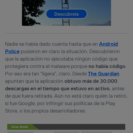
identificador. Típicamente:
Si utilizas una
conexión de banda ancha
(p. ej., Wi-Fi),
el marketing o análisis se realizará en función de las
actividades de navegación de los miembros del hogar
que hayan dado su consentimiento.
Si utilizas
datos móviles
, el marketing será más
Nadie se había dado cuenta hasta que en
Android
personalizado, ya que se basará únicamente en la
navegación del usuario del móvil.
Police
pusieron en claro la situación. Descubrieron
Puedes gestionar los consentimientos Utiq seleccionando
que la aplicación no ejecutaba ningún código que
“Administrar Utiq” en la parte inferior de esta página web o
protegiera contra el malware porque
no había código
.
visitando el
portal de privacidad de Utiq
Por eso era tan “ligera”, claro. Desde
The Guardian
(“consenthub”)
. Para más información, consulta
la
política de privacidad de Utiq
.
apuntan que la aplicación
obtuvo más de 30.000
descargas en el tiempo que estuvo en activo
, antes
de que fuera retirada. Aún no está claro quién la retiró,
si fue Google, por infringir sus políticas de la Play
Store, o los propios desarrolladores.