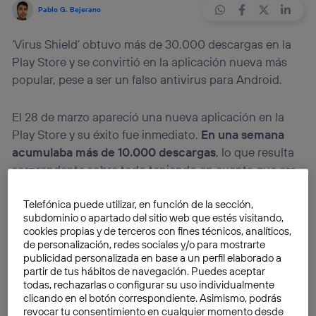
Pablo G. Bejerano
‘Virus Shield’ obtuvo más de 30.000 descargas en la
Play Store y se convirtió en la aplicación nueva más
popular, pese a ser un falso antivirus para Android.
El 28 de marzo apareció una nueva aplicación en la
Play Store y su éxito fue inmediato.
En una semana
acumulaba más de 10.000 descargas
, lo que resulta
sorprendente sobre todo teniendo en cuenta que era
de pago y su precio no era el típico dólar testimonial,
sino 3,99 dólares.
‘Virus Shield’
, un nombre vestido de
Telefónica puede utilizar, en función de la sección,
subdominio o apartado del sitio web que estés visitando,
palabras clave para cualquiera que busque un
cookies propias y de terceros con fines técnicos, analíticos,
antivirus, prometía un consumo muy bajo de la
de personalización, redes sociales y/o para mostrarte
batería. Rápidamente obtuvo una magnífica
publicidad personalizada en base a un perfil elaborado a
partir de tus hábitos de navegación. Puedes aceptar
puntuación y críticas positivas, que destacaban su
todas, rechazarlas o configurar su uso individualmente
capacidad para operar de forma ligera y la ausencia de
clicando en el botón correspondiente. Asimismo, podrás
publicidad.
revocar tu consentimiento en cualquier momento desde