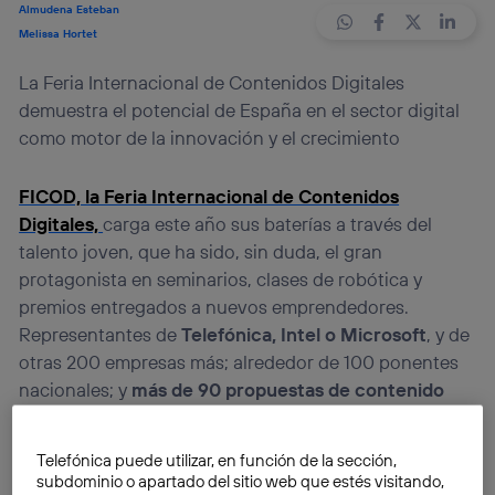
Almudena Esteban
Melissa Hortet
La Feria Internacional de Contenidos Digitales
demuestra el potencial de España en el sector digital
como motor de la innovación y el crecimiento
FICOD, la Feria Internacional de Contenidos
Digitales,
carga este año sus baterías a través del
talento joven, que ha sido, sin duda, el gran
protagonista en seminarios, clases de robótica y
premios entregados a nuevos emprendedores.
Representantes de
Telefónica, Intel o Microsoft
, y de
otras 200 empresas más; alrededor de 100 ponentes
nacionales; y
más de 90 propuestas de contenido
digital
se han dado cita en esta última edición de una
feria que cree en el
talento de los jóvenes como
Telefónica puede utilizar, en función de la sección,
palanca de innovación y crecimiento
. Y en esta línea
subdominio o apartado del sitio web que estés visitando,