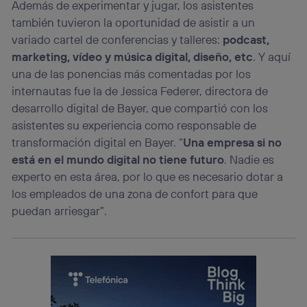
operadora de telefonía
, utilizando tu dirección IP y otra
Además de experimentar y jugar, los asistentes
información de la cuenta de cliente de
también tuvieron la oportunidad de asistir a un
telecomunicaciones vinculada a la conexión que utilizas
variado cartel de conferencias y talleres:
podcast,
(p. ej., número de teléfono móvil).
marketing, vídeo y música digital, diseño, etc
. Y aquí
Este identificador se asigna a la conexión de internet, por
lo que cualquier persona que conecte su dispositivo y
una de las ponencias más comentadas por los
consienta el uso de la tecnología recibirá el mismo
internautas fue la de Jessica Federer, directora de
identificador. Típicamente:
desarrollo digital de Bayer, que compartió con los
Si utilizas una
conexión de banda ancha
(p. ej., Wi-Fi),
asistentes su experiencia como responsable de
el marketing o análisis se realizará en función de las
transformación digital en Bayer. “
Una empresa si no
actividades de navegación de los miembros del hogar
que hayan dado su consentimiento.
está en el mundo digital no tiene futuro
. Nadie es
Si utilizas
datos móviles
, el marketing será más
experto en esta área, por lo que es necesario dotar a
personalizado, ya que se basará únicamente en la
los empleados de una zona de confort para que
navegación del usuario del móvil.
puedan arriesgar”.
Puedes gestionar los consentimientos Utiq seleccionando
“Administrar Utiq” en la parte inferior de esta página web o
visitando el
portal de privacidad de Utiq
(“consenthub”)
. Para más información, consulta
la
política de privacidad de Utiq
.