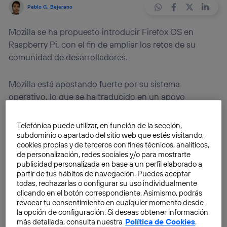
Pablo G. Bejerano
Mozilla se ha propuesto introducir Firefox OS en
Raspberry Pi, con el fin de ampliar los retos de su
comunidad de desarrolladores.
Mozilla está apostando fuerte por su sistema
operativo, lo que se ha traducido en un apoyo
significativo de operadoras, fabricantes y también
desarrolladores. Pero los smartphones no son el único
Telefónica puede utilizar, en función de la sección,
objetivo de la organización. Recientemente ha
subdominio o apartado del sitio web que estés visitando,
cookies propias y de terceros con fines técnicos, analíticos,
anunciado que introducirá Firefox OS en Raspberry Pi
de personalización, redes sociales y/o para mostrarte
con el fin de que
la plataforma esté optimizada para
publicidad personalizada en base a un perfil elaborado a
el hardware libre
. La idea, como no podía ser de otra
partir de tus hábitos de navegación. Puedes aceptar
todas, rechazarlas o configurar su uso individualmente
manera, es promover un desarrollo colaborativo,
clicando en el botón correspondiente. Asimismo, podrás
donde la comunidad de desarrolladores se lance en
revocar tu consentimiento en cualquier momento desde
busca de fallos y comparta sus conocimientos.
la opción de configuración. Si deseas obtener información
más detallada, consulta nuestra
Política de Cookies
.