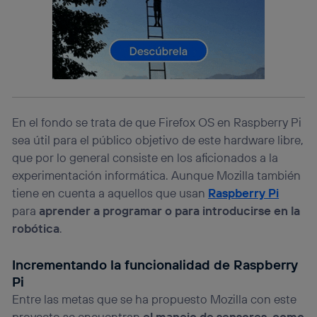
Si utilizas una
conexión de banda ancha
(p. ej., Wi-Fi),
el marketing o análisis se realizará en función de las
actividades de navegación de los miembros del hogar
que hayan dado su consentimiento.
Si utilizas
datos móviles
, el marketing será más
personalizado, ya que se basará únicamente en la
navegación del usuario del móvil.
Puedes gestionar los consentimientos Utiq seleccionando
“Administrar Utiq” en la parte inferior de esta página web o
En el fondo se trata de que Firefox OS en Raspberry Pi
visitando el
portal de privacidad de Utiq
sea útil para el público objetivo de este hardware libre,
(“consenthub”)
. Para más información, consulta
que por lo general consiste en los aficionados a la
la
política de privacidad de Utiq
.
experimentación informática. Aunque Mozilla también
tiene en cuenta a aquellos que usan
Raspberry Pi
para
aprender a programar o para introducirse en la
robótica
.
Incrementando la funcionalidad de Raspberry
Pi
Entre las metas que se ha propuesto Mozilla con este
proyecto se encuentran
el manejo de sensores, como