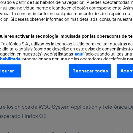
aborado a partir de tus hábitos de navegación. Puedes aceptar todas, 
r su uso individualmente clicando en el botón correspondiente. Asi
evocar tu consentimiento en cualquier momento desde la opción de
ción. Si deseas obtener información más detallada, consulta nuestra
uieres activar la tecnología impulsada por las operadoras de te
 Telefónica S.A., utilizamos la tecnología Utiq para realizar nuestras a
ERNET
1 min
 digital o análisis (como se describe en este aviso de consentimient
egación en nuestra(s) web(s) listadas
aquí
(solo cuando utilizas una
 habilitada
, proporcionada por una de las operadoras de telefonía par
OS y los estándares abie
tu consentimiento en cada página web).
igurar
Rechazar todas
Acept
ogía Utiq está diseñada con la privacidad como prioridad ofreciéndot
ogía utiliza un identificador cifrado creado por tu
operadora de tele
o tu dirección IP y otra información de la cuenta de cliente de telec
 a la conexión que utilizas (p. ej., número de teléfono móvil).
tificador se asigna a la conexión de internet, por lo que cualquier pe
re los chicos de W3C System Application y Telefónica Di
u dispositivo y consienta el uso de la tecnología recibirá el mismo iden
 esperado Firefox OS
nte:
izas una
conexión de banda ancha
(p. ej., Wi-Fi), el marketing o análi
ará en función de las actividades de navegación de los miembros del