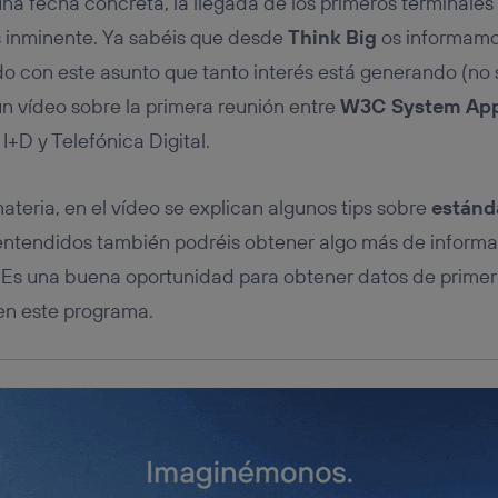
a fecha concreta, la llegada de los primeros terminale
dado su consentimiento.
inminente. Ya sabéis que desde
Think Big
os informamo
izas
datos móviles
, el marketing será más personalizado, ya que se ba
ente en la navegación del usuario del móvil.
do con este asunto que tanto interés está generando (no s
stionar los consentimientos Utiq seleccionando “Administrar Utiq” e
n vídeo sobre la primera reunión entre
W3C System App
de esta página web o visitando el
portal de privacidad de Utiq (“c
información, consulta la
política de privacidad de Utiq
.
I+D y Telefónica Digital.
materia, en el vídeo se explican algunos tips sobre
estánd
 entendidos también podréis obtener algo más de informa
 Es una buena oportunidad para obtener datos de prime
en este programa.