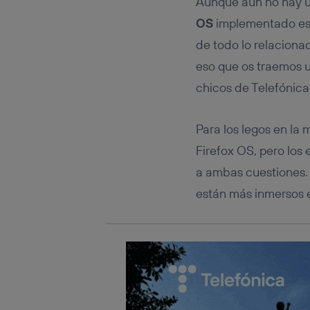
Aunque aún no hay un
hayan 
OS
implementado es 
Si util
únicam
de todo lo relaciona
Puedes ge
eso que os traemos u
inferior 
Para más 
chicos de Telefónica 
Para los legos en la 
Firefox OS, pero los
a ambas cuestiones.
están más inmersos 