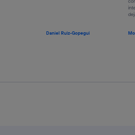
com
int
dej
Daniel Ruiz-Gopegui
Mo