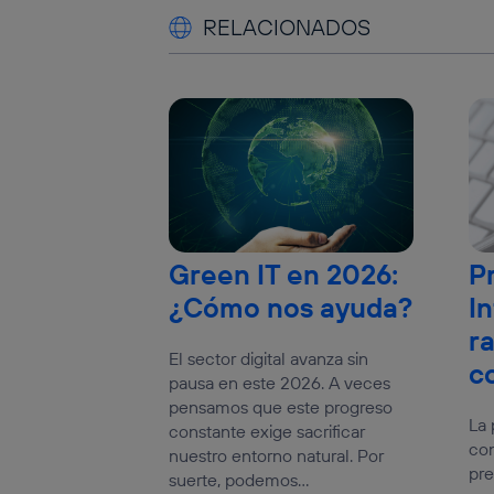
RELACIONADOS
Green IT en 2026:
P
¿Cómo nos ayuda?
In
r
El sector digital avanza sin
c
pausa en este 2026. A veces
pensamos que este progreso
La 
constante exige sacrificar
con
nuestro entorno natural. Por
pre
suerte, podemos...