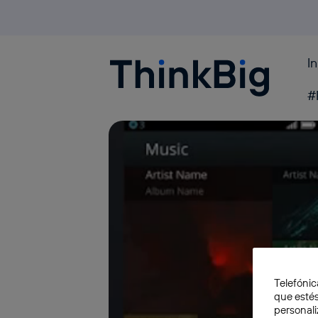
I
Blogthinkbig.com
#
Telefónic
que estés
personali