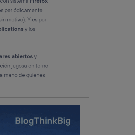
s con sistema
Firefox
s periódicamente
sará
in motivo). Y es por
n la parte
lications
y los
onsenthub”)
.
ares abiertos
y
ción jugosa en torno
ra mano de quienes