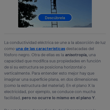
lo que cualquier persona que conecte su dispositivo y
consienta el uso de la tecnología recibirá el mismo
identificador. Típicamente:
Si utilizas una
conexión de banda ancha
(p. ej., Wi-Fi),
el marketing o análisis se realizará en función de las
actividades de navegación de los miembros del hogar
que hayan dado su consentimiento.
Si utilizas
datos móviles
, el marketing será más
La conductividad eléctrica se une a la absorción de luz
personalizado, ya que se basará únicamente en la
navegación del usuario del móvil.
como
una de las características
destacadas del
fósforo negro. Otra de ellas es la
anisotropía,
una
Puedes gestionar los consentimientos Utiq seleccionando
“Administrar Utiq” en la parte inferior de esta página web o
capacidad que modifica sus propiedades en función
visitando el
portal de privacidad de Utiq
de si su estructura se posiciona horizontal o
(“consenthub”)
. Para más información, consulta
verticalmente. Para entender esto mejor hay que
la
política de privacidad de Utiq
.
imaginar una superficie plana, en dos dimensiones
(como la estructura del material). En el plano X la
electricidad, por ejemplo, se conduce con mucha
facilidad,
pero no ocurre lo mismo en el plano Y
.