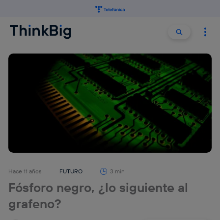
Buscar:
Buscar
Hace 11 años
FUTURO
3 min
Fósforo negro, ¿lo siguiente al
grafeno?