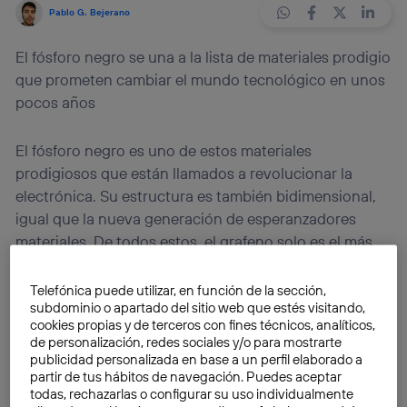
Pablo G. Bejerano
El fósforo negro se una a la lista de materiales prodigio
que prometen cambiar el mundo tecnológico en unos
pocos años
El fósforo negro es uno de estos materiales
prodigiosos que están llamados a revolucionar la
electrónica. Su estructura es también bidimensional,
igual que la nueva generación de esperanzadores
materiales. De todos estos, el grafeno solo es el más
conocido. Pero en laboratorios dispersos por todo el
mundo ya se estudian las propiedades, forma de
Telefónica puede utilizar, en función de la sección,
subdominio o apartado del sitio web que estés visitando,
producción y aplicaciones de un puñado de brillantes
cookies propias y de terceros con fines técnicos, analíticos,
alternativas al silicio
.
de personalización, redes sociales y/o para mostrarte
publicidad personalizada en base a un perfil elaborado a
partir de tus hábitos de navegación. Puedes aceptar
El
siliceno
o el
carbino
son dos de los candidatos a
todas, rechazarlas o configurar su uso individualmente
sustituir al silicio, aunque es cierto que el grafeno