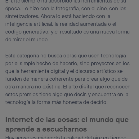
El arte siempre ha absorbido las herramientas de su
consienta el uso de la tecnología recibirá el mismo
época. Lo hizo con la fotografía, con el cine, con los
identificador. Típicamente:
sintetizadores. Ahora lo está haciendo con la
Si utilizas una
conexión de banda ancha
(p. ej., Wi-Fi),
inteligencia artificial, la realidad aumentada o el
el marketing o análisis se realizará en función de las
código generativo, y el resultado es una nueva forma
actividades de navegación de los miembros del hogar
que hayan dado su consentimiento.
de mirar el mundo.
Si utilizas
datos móviles
, el marketing será más
personalizado, ya que se basará únicamente en la
Esta categoría no busca obras que usen tecnología
navegación del usuario del móvil.
por el simple hecho de hacerlo, sino proyectos en los
Puedes gestionar los consentimientos Utiq seleccionando
que la herramienta digital y el discurso artístico se
“Administrar Utiq” en la parte inferior de esta página web o
visitando el
portal de privacidad de Utiq
funden de manera coherente para crear algo que de
(“consenthub”)
. Para más información, consulta
otra manera no existiría. El arte digital que reconocen
la
política de privacidad de Utiq
.
estos premios tiene algo que decir, y encuentra en la
tecnología la forma más honesta de decirlo.
Internet de las cosas: el mundo que
aprende a escucharnos
Hay sensores midiendo la calidad del aire en tiempo