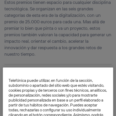
Estos premios tienen espacio para cualquier disciplina
tecnológica. Se organizan en las seis grandes
categorías de esta era de la digitalización, con un
premio de 25.000 euros para cada una. Mas allá de
premiar lo bien que pinta o va un proyecto, estos
premios también valoran la capacidad para generar un
impacto real, orientar el cambio, acelerar la
innovación y dar respuesta a los grandes retos de
nuestro tiempo.
Telefónica puede utilizar, en función de la sección,
subdominio o apartado del sitio web que estés visitando,
cookies propias y de terceros con fines técnicos, analíticos,
de personalización, redes sociales y/o para mostrarte
publicidad personalizada en base a un perfil elaborado a
partir de tus hábitos de navegación. Puedes aceptar
todas, rechazarlas o configurar su uso individualmente
clicando en el botón correspondiente. Asimismo, podrás