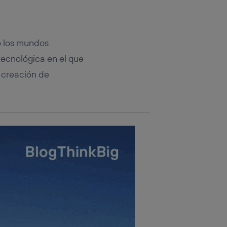
rsona que
tificador.
sis se
o los mundos
 hogar que
tecnológica en el que
sará
y creación de
n la parte
onsenthub”)
.