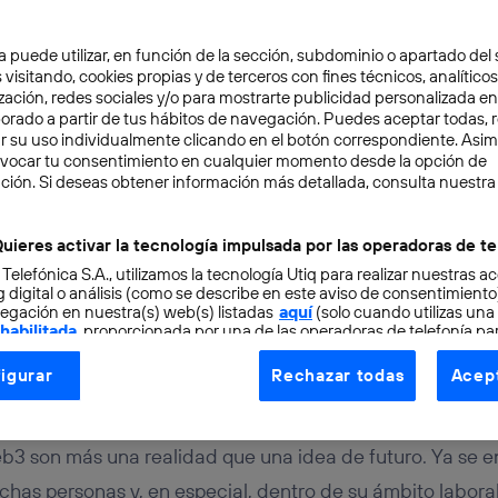
a puede utilizar, en función de la sección, subdominio o apartado del 
 visitando, cookies propias y de terceros con fines técnicos, analíticos
zación, redes sociales y/o para mostrarte publicidad personalizada e
aborado a partir de tus hábitos de navegación. Puedes aceptar todas, 
r su uso individualmente clicando en el botón correspondiente. Asi
evocar tu consentimiento en cualquier momento desde la opción de
RSO
4 min
ción. Si deseas obtener información más detallada, consulta nuestra
 de las películas y serie
uieres activar la tecnología impulsada por las operadoras de te
 Telefónica S.A., utilizamos la tecnología Utiq para realizar nuestras a
verso
 digital o análisis (como se describe en este aviso de consentimient
egación en nuestra(s) web(s) listadas
aquí
(solo cuando utilizas una
 habilitada
, proporcionada por una de las operadoras de telefonía par
tu consentimiento en cada página web).
igurar
Rechazar todas
Acept
ogía Utiq está diseñada con la privacidad como prioridad ofreciéndot
tos
ogía utiliza un identificador cifrado creado por tu
operadora de tele
o tu dirección IP y otra información de la cuenta de cliente de telec
b3 son más una realidad que una idea de futuro. Ya se 
 a la conexión que utilizas (p. ej., número de teléfono móvil).
uchas personas y, en especial, dentro de su ámbito labor