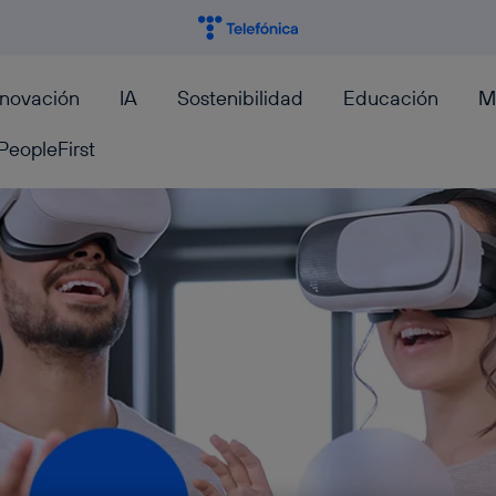
nnovación
IA
Sostenibilidad
Educación
M
PeopleFirst