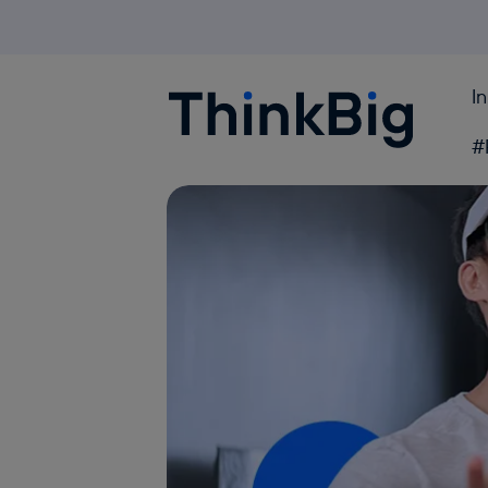
I
Blogthinkbig.com
#