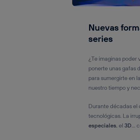
Nuevas forma
series
¿Te imaginas poder v
ponerte unas gafas de
para sumergirte en l
nuestro tiempo y n
Durante décadas el c
tecnológicas. La irr
especiales
, el
3D
… c