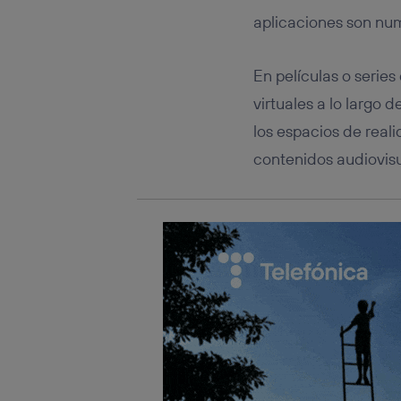
Este iden
conecte s
aplicaciones son n
Típicame
Si util
En películas o serie
realiz
hayan 
virtuales a lo largo 
Si util
los espacios de real
únicam
contenidos audiovis
Puedes ge
inferior 
Para más 