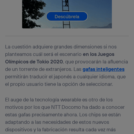
el marketing o análisis se realizará en función de las
actividades de navegación de los miembros del hogar
que hayan dado su consentimiento.
Si utilizas
datos móviles
, el marketing será más
personalizado, ya que se basará únicamente en la
navegación del usuario del móvil.
Puedes gestionar los consentimientos Utiq seleccionando
“Administrar Utiq” en la parte inferior de esta página web o
La cuestión adquiere grandes dimensiones si nos
visitando el
portal de privacidad de Utiq
planteamos cuál será el escenario
en los Juegos
(“consenthub”)
. Para más información, consulta
Olímpicos de Tokio 2020
, que provocarán la afluencia
la
política de privacidad de Utiq
.
de un torrente de extranjeros. Las
gafas inteligentes
permitirán traducir el japonés a cualquier idioma, que
el propio usuario tiene la opción de seleccionar.
El auge de la tecnología wearable es otro de los
motivos por los que NTT Docomo ha dado a conocer
estas gafas precisamente ahora. Los chips se están
adaptando a las necesidades de estos nuevos
dispositivos y la fabricación resulta cada vez más