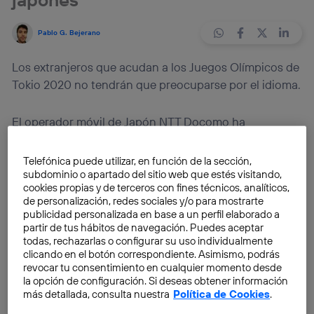
Pablo G. Bejerano
Los extranjeros que acudan a los Juegos Olímpicos de
Tokio 2020 no tendrán que preocuparse por el idioma.
El operador móvil de Japón NTT Docomo ha
profundizado en la tecnología wearable con un
propósito concreto: traducir cualquier idioma
Telefónica puede utilizar, en función de la sección,
extranjero al japonés. Para ello ha creado unas gafas
subdominio o apartado del sitio web que estés visitando,
cookies propias y de terceros con fines técnicos, analíticos,
inteligentes que permiten sustituir los caracteres de la
de personalización, redes sociales y/o para mostrarte
lengua nipona por palabras en su propio idioma.
El
publicidad personalizada en base a un perfil elaborado a
dispositivo funciona a tiempo real
, de tal forma que si
partir de tus hábitos de navegación. Puedes aceptar
todas, rechazarlas o configurar su uso individualmente
un usuario está mirando un cartel, instantáneamente
clicando en el botón correspondiente. Asimismo, podrás
se envían las instrucciones para que éste sea
revocar tu consentimiento en cualquier momento desde
traducido y aparezca superpuesto el texto
la opción de configuración. Si deseas obtener información
más detallada, consulta nuestra
Política de Cookies
.
correspondiente.