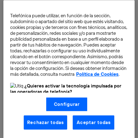
aplicaciones móviles en teléfonos móviles. En el
mundo de las aplicaciones, la competencia por
Telefónica puede utilizar, en función de la sección,
conseguir visibilidad e instalaciones es intensa y los
subdominio o apartado del sitio web que estés visitando,
desarrolladores dispuestos a pagar por esas
cookies propias y de terceros con fines técnicos, analíticos,
de personalización, redes sociales y/o para mostrarte
instalaciones suelen poner atención al estado del
publicidad personalizada en base a un perfil elaborado a
mercado de CPI.
partir de tus hábitos de navegación. Puedes aceptar
todas, rechazarlas o configurar su uso individualmente
clicando en el botón correspondiente. Asimismo, podrás
revocar tu consentimiento en cualquier momento desde
la opción de configuración. Si deseas obtener información
más detallada, consulta nuestra
Política de Cookies
.
¿Quieres activar la tecnología impulsada por
las operadoras de telefonía?
Nosotros, Telefónica S.A., utilizamos la tecnología Utiq para
Configurar
realizar nuestras acciones de marketing digital o análisis
(como se describe en este aviso de consentimiento)
basadas en tu navegación en nuestra(s) web(s)
listadas
aquí
(solo cuando utilizas una
conexión a
Rechazar todas
Aceptar todas
internet habilitada
, proporcionada por una de las
operadoras de telefonía participantes, y otorgas tu
consentimiento en cada página web).