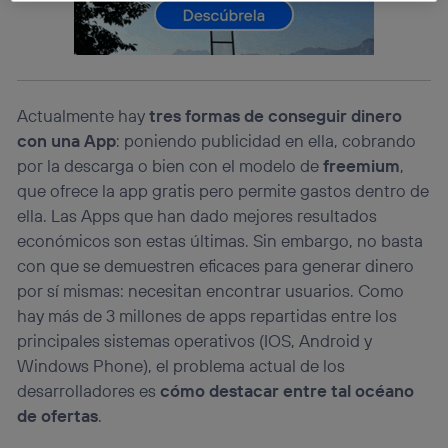
La tecnología Utiq está diseñada con la privacidad como
prioridad ofreciéndote elección y control.
La tecnología utiliza un identificador cifrado creado por tu
operadora de telefonía
, utilizando tu dirección IP y otra
información de la cuenta de cliente de
Actualmente hay
tres formas de conseguir dinero
telecomunicaciones vinculada a la conexión que utilizas
con una App
: poniendo publicidad en ella, cobrando
(p. ej., número de teléfono móvil).
por la descarga o bien con el modelo de
freemium
,
Este identificador se asigna a la conexión de internet, por
lo que cualquier persona que conecte su dispositivo y
que ofrece la app gratis pero permite gastos dentro de
consienta el uso de la tecnología recibirá el mismo
ella. Las Apps que han dado mejores resultados
identificador. Típicamente:
económicos son estas últimas. Sin embargo, no basta
Si utilizas una
conexión de banda ancha
(p. ej., Wi-Fi),
con que se demuestren eficaces para generar dinero
el marketing o análisis se realizará en función de las
por sí mismas: necesitan encontrar usuarios. Como
actividades de navegación de los miembros del hogar
que hayan dado su consentimiento.
hay más de 3 millones de apps repartidas entre los
Si utilizas
datos móviles
, el marketing será más
principales sistemas operativos (IOS, Android y
personalizado, ya que se basará únicamente en la
Windows Phone), el problema actual de los
navegación del usuario del móvil.
desarrolladores es
cómo destacar entre tal océano
Puedes gestionar los consentimientos Utiq seleccionando
de ofertas
.
“Administrar Utiq” en la parte inferior de esta página web o
visitando el
portal de privacidad de Utiq