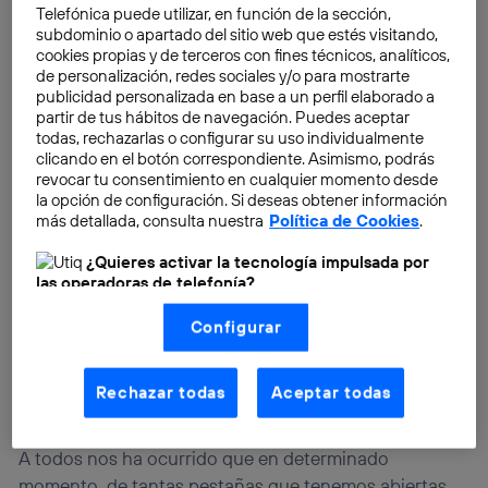
Telefónica puede utilizar, en función de la sección,
subdominio o apartado del sitio web que estés visitando,
cookies propias y de terceros con fines técnicos, analíticos,
de personalización, redes sociales y/o para mostrarte
publicidad personalizada en base a un perfil elaborado a
partir de tus hábitos de navegación. Puedes aceptar
todas, rechazarlas o configurar su uso individualmente
clicando en el botón correspondiente. Asimismo, podrás
revocar tu consentimiento en cualquier momento desde
la opción de configuración. Si deseas obtener información
más detallada, consulta nuestra
Política de Cookies
.
¿Quieres activar la tecnología impulsada por
las operadoras de telefonía?
Nosotros, Telefónica S.A., utilizamos la tecnología Utiq para
Configurar
realizar nuestras acciones de marketing digital o análisis
(como se describe en este aviso de consentimiento)
basadas en tu navegación en nuestra(s) web(s)
listadas
aquí
(solo cuando utilizas una
conexión a
Rechazar todas
Aceptar todas
internet habilitada
, proporcionada por una de las
operadoras de telefonía participantes, y otorgas tu
consentimiento en cada página web).
A todos nos ha ocurrido que en determinado
La tecnología Utiq está diseñada con la privacidad como
momento, de tantas pestañas que tenemos abiertas,