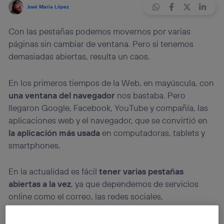
José María López
Con las pestañas podemos movernos por varias
páginas sin cambiar de ventana. Pero si tenemos
demasiadas abiertas, resulta un caos.
En los primeros tiempos de la Web, en mayúscula, con
una ventana del navegador
nos bastaba. Pero
llegaron Google, Facebook, YouTube y compañía, las
aplicaciones web y el navegador, que se convirtió en
la aplicación más usada
en computadoras, tablets y
smartphones.
En la actualidad es fácil
tener varias pestañas
abiertas a la vez
, ya que dependemos de servicios
online como el correo, las redes sociales,
almacenamiento en la nube, herramientas online para
trabajar o intercambiar información…