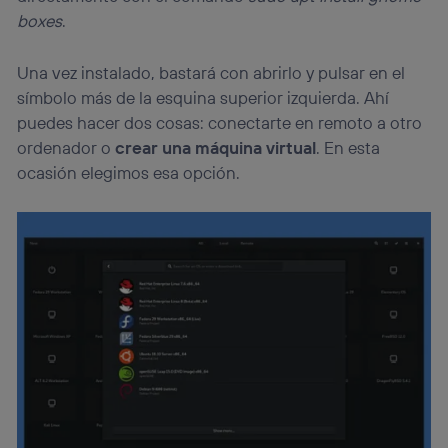
boxes
.
Una vez instalado, bastará con abrirlo y pulsar en el
símbolo más de la esquina superior izquierda. Ahí
puedes hacer dos cosas: conectarte en remoto a otro
ordenador o
crear una máquina virtual
. En esta
ocasión elegimos esa opción.