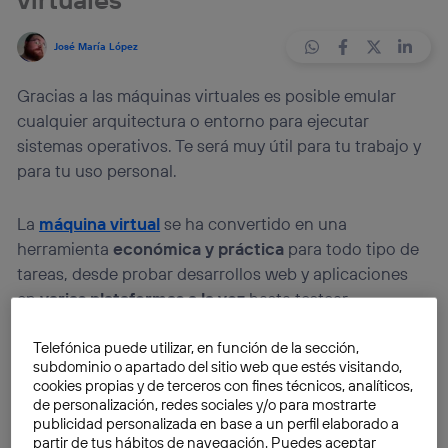
José María López
Gracias a las máquinas virtuales es posible emular
cualquier arquitectura o entorno para ejecutar
sistemas operativos. Te será muy útil para tu trabajo y
para tu uso personal.
La
máquina virtual
se ha convertido en una
herramienta
económica y práctica
para todo tipo de
tareas, desde probar desarrollos web y aplicaciones
en
varias plataformas a la vez
hasta testear
vulnerabilidades en entornos controlados o
ejecutar
software antiguo
en una computadora moderna.
Telefónica puede utilizar, en función de la sección,
subdominio o apartado del sitio web que estés visitando,
cookies propias y de terceros con fines técnicos, analíticos,
Para crear máquinas virtuales contamos con
de personalización, redes sociales y/o para mostrarte
publicidad personalizada en base a un perfil elaborado a
soluciones a cada cual mejor. En Windows, por
partir de tus hábitos de navegación. Puedes aceptar