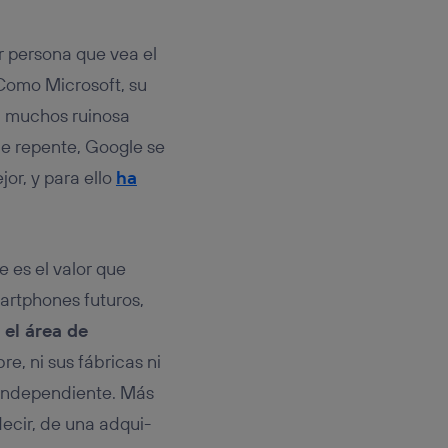
rsona que
tificador.
r persona que vea el
sis se
 Como Microsoft, su
 hogar que
a muchos ruinosa
sará
de repente, Google se
or, y para ello
ha
n la parte
onsenthub”)
.
ue es el valor que
artphones futuros,
 el área de
e, ni sus fábricas ni
 independiente. Más
decir, de una adqui-