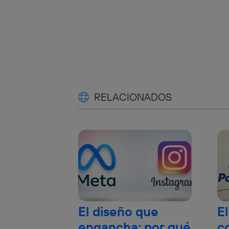
RELACIONADOS
El diseño que
El
engancha: por qué
c