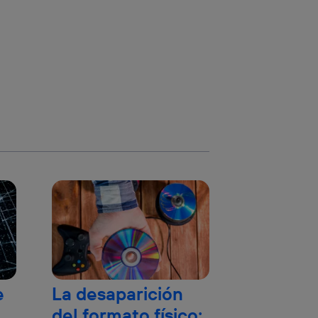
e
La desaparición
del formato físico: