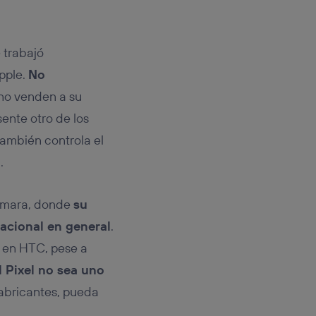
e trabajó
pple.
No
ino venden a su
sente otro de los
 también controla el
.
cámara, donde
su
acional en general
.
e en HTC, pese a
 Pixel no sea uno
fabricantes, pueda