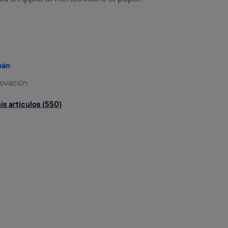
bán
novación.
is artículos (550)