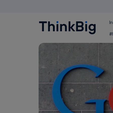
I
Blogthinkbig.com
#