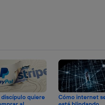
 discípulo quiere
Cómo internet s
omprar al
está blindando