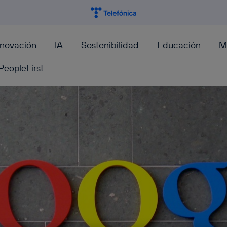
nnovación
IA
Sostenibilidad
Educación
M
PeopleFirst