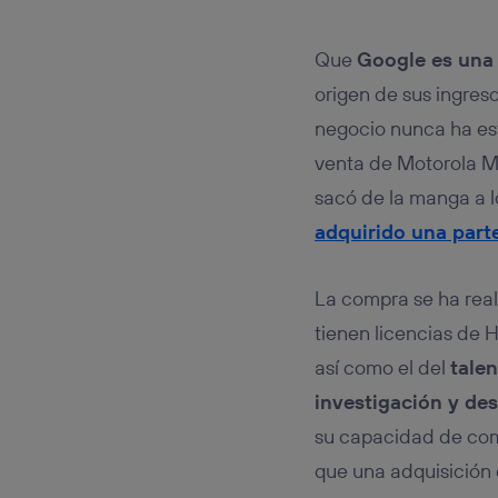
Este iden
conecte s
Típicame
Que
Google es una
Si util
origen de sus ingreso
realiz
hayan 
negocio nunca ha est
Si util
venta de Motorola Mob
únicam
sacó de la manga a 
Puedes ge
inferior 
adquirido una part
Para más 
La compra se ha rea
tienen licencias de
así como el del
tale
investigación y des
su capacidad de com
que una adquisición 