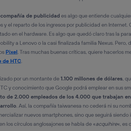
tificador se asigna a la conexión de internet, por lo que cualquier pe
u dispositivo y consienta el uso de la tecnología recibirá el mismo iden
nte:
 compañía de publicidad
es algo que entiende cualquie
izas una
conexión de banda ancha
(p. ej., Wi-Fi), el marketing o análi
s y el reparto de los ingresos por publicidad en Internet.
ará en función de las actividades de navegación de los miembros del
dado su consentimiento.
ado en el hardware. Es algo que quedó claro tras la par
izas
datos móviles
, el marketing será más personalizado, ya que se ba
ility a Lenovo o la casi finalizada familia Nexus. Pero, 
ente en la navegación del usuario del móvil.
los
Pixel
. Tras muchas buenas críticas, quiere hacerlos mej
stionar los consentimientos Utiq seleccionando “Administrar Utiq” e
de esta página web o visitando el
portal de privacidad de Utiq (“c
e de HTC
.
información, consulta la
política de privacidad de Utiq
.
lizado por un montante de
1.100 millones de dólares
, q
 HTC y conocimiento que Google podrá emplear en sus sm
nto de 2.000 empleados de los 4.000 que trabajan en
arrollo
. Así, la compañía taiwanesa no cederá ni su nombr
ercializar nuevos smartphones, sino que seguirá siendo
en los círculos anglosajones se habla de «
acquihire
«, es 