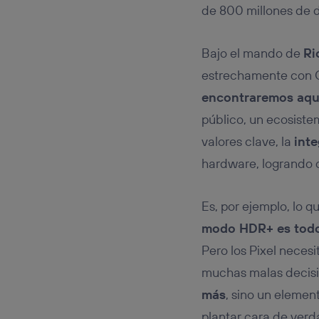
de 800 millones de d
Bajo el mando de
Ri
estrechamente con G
encontraremos aqu
público, un ecosistem
valores clave, la
inte
hardware, logrando o
Es, por ejemplo, lo 
modo HDR+ es todo 
Pero los Pixel necesi
muchas malas decisi
más
, sino un elemen
plantar cara de verd