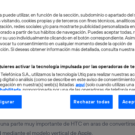
a puede utilizar, en función de la sección, subdominio o apartado del 
 visitando, cookies propias y de terceros con fines técnicos, analíticos
zación, redes sociales y/o para mostrarte publicidad personalizada e
aborado a partir de tus hábitos de navegación. Puedes aceptar todas, 
r su uso individualmente clicando en el botón correspondiente. Asi
evocar tu consentimiento en cualquier momento desde la opción de
TAL
3 min
ción. Si deseas obtener información más detallada, consulta nuestra
compra una parte de HT
uieres activar la tecnología impulsada por las operadoras de te
 Telefónica S.A., utilizamos la tecnología Utiq para realizar nuestras a
 la excelencia
 digital o análisis (como se describe en este aviso de consentimient
egación en nuestra(s) web(s) listadas
aquí
(solo cuando utilizas una
 habilitada
, proporcionada por una de las operadoras de telefonía par
tu consentimiento en cada página web).
igurar
Rechazar todas
Acept
ogía Utiq está diseñada con la privacidad como prioridad ofreciéndot
ogía utiliza un identificador cifrado creado por tu
operadora de tele
o tu dirección IP y otra información de la cuenta de cliente de telec
una parte muy importante de HTC en aras de convertirse
 a la conexión que utilizas (p. ej., número de teléfono móvil).
 mediante el modelo vertical de Apple.