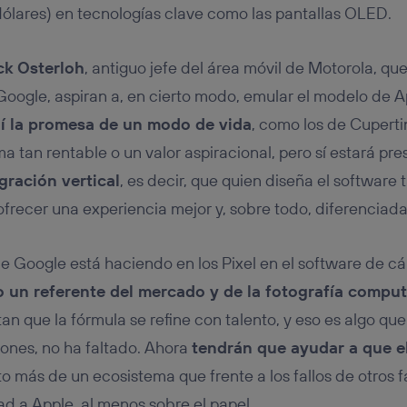
ólares) en tecnologías clave como las pantallas OLED.
ck Osterloh
, antiguo jefe del área móvil de Motorola, qu
oogle, aspiran a, en cierto modo, emular el modelo de A
í la promesa de un modo de vida
, como los de Cupert
a tan rentable o un valor aspiracional, pero sí estará pre
gración vertical
, es decir, que quien diseña el software
frecer una experiencia mejor y, sobre todo, diferenciada
que Google está haciendo en los Pixel en el software de 
un referente del mercado y de la fotografía comput
tan que la fórmula se refine con talento, y eso es algo qu
ones, no ha faltado. Ahora
tendrán que ayudar a que el
to más de un ecosistema que frente a los fallos de otros 
ad a Apple, al menos sobre el papel.