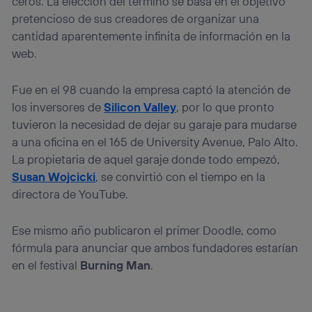
ceros. La elección del término se basa en el objetivo
que hayan dado su consentimiento.
pretencioso de sus creadores de organizar una
Si utilizas
datos móviles
, el marketing será más
cantidad aparentemente infinita de información en la
personalizado, ya que se basará únicamente en la
navegación del usuario del móvil.
web.
Puedes gestionar los consentimientos Utiq seleccionando
“Administrar Utiq” en la parte inferior de esta página web o
Fue en el 98 cuando la empresa captó la atención de
visitando el
portal de privacidad de Utiq
los inversores de
Silicon Valley
, por lo que pronto
(“consenthub”)
. Para más información, consulta
la
política de privacidad de Utiq
.
tuvieron la necesidad de dejar su garaje para mudarse
a una oficina en el 165 de University Avenue, Palo Alto.
La propietaria de aquel garaje donde todo empezó,
Susan Wojcicki
, se convirtió con el tiempo en la
directora de YouTube.
Ese mismo año publicaron el primer Doodle, como
fórmula para anunciar que ambos fundadores estarían
en el festival
Burning Man
.