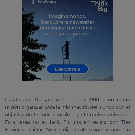
identificador. Típicamente:
Si utilizas una
conexión de banda ancha
(p. ej., Wi-Fi),
el marketing o análisis se realizará en función de las
actividades de navegación de los miembros del hogar
que hayan dado su consentimiento.
Si utilizas
datos móviles
, el marketing será más
personalizado, ya que se basará únicamente en la
navegación del usuario del móvil.
Puedes gestionar los consentimientos Utiq seleccionando
“Administrar Utiq” en la parte inferior de esta página web o
visitando el
portal de privacidad de Utiq
(“consenthub”)
. Para más información, consulta
la
política de privacidad de Utiq
.
Desde que Google se fundó en 1988 tiene como
misión organizar toda la información del mundo con el
objetivo de hacerla accesible y útil a nivel universal.
Esta tarea no es fácil. En una entrevista con The
Business Insider, Aksaka dijo a este respecto que: “La