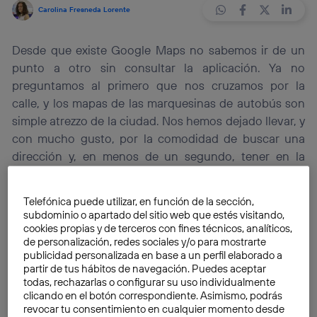
Carolina Fresneda Lorente
Desde que existe Google Maps no sabemos ir de un
punto a otro sin consultar la aplicación. Ya no
preguntamos al primero que nos cruzamos por la
calle, y los mapas de las marquesinas de autobús son
simple atrezzo de la ciudad. Nos hemos dejado llevar, y
con mucho gusto, por la comodidad de buscar una
dirección y, en menos de un segundo, tener en la
palma de nuestra mano la manera más rápida de llegar
a nuestro destino. Esta aplicación mejora por
Telefónica puede utilizar, en función de la sección,
momentos, y ahora, además, informa de si un lugar es
subdominio o apartado del sitio web que estés visitando,
accesible o no para personas con movilidad reducida.
cookies propias y de terceros con fines técnicos, analíticos,
de personalización, redes sociales y/o para mostrarte
publicidad personalizada en base a un perfil elaborado a
Rio Akasaka
, gestor de productos de
Google Drive
, y
partir de tus hábitos de navegación. Puedes aceptar
su equipo han desarrollado una funcionalidad para
todas, rechazarlas o configurar su uso individualmente
clicando en el botón correspondiente. Asimismo, podrás
Google Maps
que consiste en añadir información
revocar tu consentimiento en cualquier momento desde
sobre la accesibilidad de los lugares que los usuarios