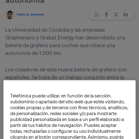
Pablo G. Bejerano
La Universidad de Córdoba y las empresas
Graphenano y Grabat Energy han desarrollado una
batería de grafeno para coches que ofrece una
autonomía de 1.000 km.
Los creadores de esta nueva batería de grafeno son
españoles. Se trata de un trabajo conjunto entre la
Universidad de Córdoba, la productora de grafeno
Graphenano y la empresa recién abierta Grabat
Telefónica puede utilizar, en función de la sección,
Energy. El desarrollo cuenta con una densidad
subdominio o apartado del sitio web que estés visitando,
cookies propias y de terceros con fines técnicos, analíticos,
energética mayor que la tecnología actual de ion-litio,
de personalización, redes sociales y/o para mostrarte
con lo que el peso deja de ser un problema. Esto
publicidad personalizada en base a un perfil elaborado a
permitiría a un coche
recorrer hasta 1.000 km con
partir de tus hábitos de navegación. Puedes aceptar
una sola carga
, una autonomía muy superior a la que
todas, rechazarlas o configurar su uso individualmente
clicando en el botón correspondiente. Asimismo, podrás