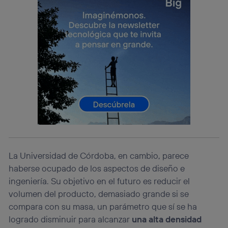
consienta el uso de la tecnología recibirá el mismo
identificador. Típicamente:
Si utilizas una
conexión de banda ancha
(p. ej., Wi-Fi),
el marketing o análisis se realizará en función de las
actividades de navegación de los miembros del hogar
que hayan dado su consentimiento.
Si utilizas
datos móviles
, el marketing será más
personalizado, ya que se basará únicamente en la
navegación del usuario del móvil.
Puedes gestionar los consentimientos Utiq seleccionando
“Administrar Utiq” en la parte inferior de esta página web o
visitando el
portal de privacidad de Utiq
(“consenthub”)
. Para más información, consulta
la
política de privacidad de Utiq
.
La Universidad de Córdoba, en cambio, parece
haberse ocupado de los aspectos de diseño e
ingeniería. Su objetivo en el futuro es reducir el
volumen del producto, demasiado grande si se
compara con su masa, un parámetro que sí se ha
logrado disminuir para alcanzar
una alta densidad