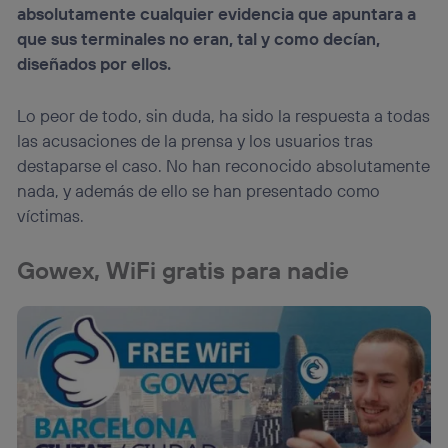
Si utilizas
datos móviles
, el marketing será más
absolutamente cualquier evidencia que apuntara a
personalizado, ya que se basará únicamente en la
que sus terminales no eran, tal y como decían,
navegación del usuario del móvil.
diseñados por ellos.
Puedes gestionar los consentimientos Utiq seleccionando
“Administrar Utiq” en la parte inferior de esta página web o
visitando el
portal de privacidad de Utiq
Lo peor de todo, sin duda, ha sido la respuesta a todas
(“consenthub”)
. Para más información, consulta
las acusaciones de la prensa y los usuarios tras
la
política de privacidad de Utiq
.
destaparse el caso. No han reconocido absolutamente
nada, y además de ello se han presentado como
víctimas.
Gowex, WiFi gratis para nadie