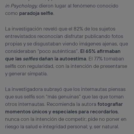
operadora de telefonía
, utilizando tu dirección IP y otra
in Psychology,
dieron lugar al fenómeno conocido
información de la cuenta de cliente de
como
paradoja selfie
.
telecomunicaciones vinculada a la conexión que utilizas
(p. ej., número de teléfono móvil).
La investigación reveló que el 82% de los sujetos
Este identificador se asigna a la conexión de internet, por
entrevistados reconocían disfrutar publicando fotos
lo que cualquier persona que conecte su dispositivo y
consienta el uso de la tecnología recibirá el mismo
propias y se disgustaban viendo imágenes ajenas, que
identificador. Típicamente:
consideraban “poco auténticas”.
El 65% afirmaban
Si utilizas una
conexión de banda ancha
(p. ej., Wi-Fi),
que las
selfies
dañan la autoestima
. El 77% tomaban
el marketing o análisis se realizará en función de las
selfis con regularidad, con la intención de presentarse
actividades de navegación de los miembros del hogar
que hayan dado su consentimiento.
y generar simpatía.
Si utilizas
datos móviles
, el marketing será más
personalizado, ya que se basará únicamente en la
La investigadora subrayó que los internautas piensas
navegación del usuario del móvil.
que sus selfis son “más genuinas” que las que toman
Puedes gestionar los consentimientos Utiq seleccionando
otros internautas. Recomienda la autora
fotografiar
“Administrar Utiq” en la parte inferior de esta página web o
momentos únicos y especiales para recordarlos
,
visitando el
portal de privacidad de Utiq
(“consenthub”)
. Para más información, consulta
nunca con la intención de competir; pide no poner en
la
política de privacidad de Utiq
.
riesgo la salud e integridad personal; y, ser natural.