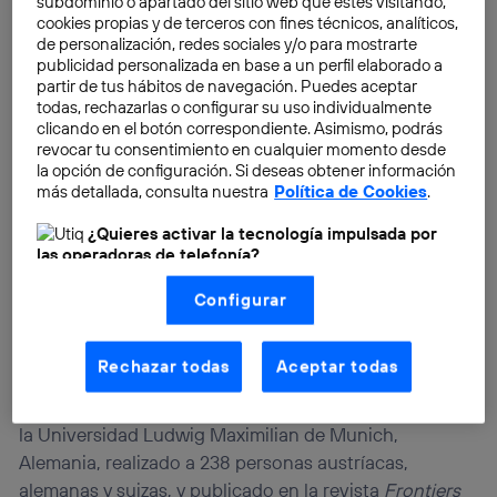
subdominio o apartado del sitio web que estés visitando,
cookies propias y de terceros con fines técnicos, analíticos,
de personalización, redes sociales y/o para mostrarte
publicidad personalizada en base a un perfil elaborado a
partir de tus hábitos de navegación. Puedes aceptar
todas, rechazarlas o configurar su uso individualmente
clicando en el botón correspondiente. Asimismo, podrás
revocar tu consentimiento en cualquier momento desde
la opción de configuración. Si deseas obtener información
más detallada, consulta nuestra
Política de Cookies
.
¿Quieres activar la tecnología impulsada por
las operadoras de telefonía?
Nosotros, Telefónica S.A., utilizamos la tecnología Utiq para
Configurar
realizar nuestras acciones de marketing digital o análisis
(como se describe en este aviso de consentimiento)
basadas en tu navegación en nuestra(s) web(s)
listadas
aquí
(solo cuando utilizas una
conexión a
Rechazar todas
Aceptar todas
Paradoja
selfie
internet habilitada
, proporcionada por una de las
operadoras de telefonía participantes, y otorgas tu
El
estudio
de la profesora Diefenbach, de
consentimiento en cada página web).
la Universidad Ludwig Maximilian de Munich,
La tecnología Utiq está diseñada con la privacidad como
Alemania, realizado a 238 personas austríacas,
prioridad ofreciéndote elección y control.
alemanas y suizas, y publicado en la revista
Frontiers
La tecnología utiliza un identificador cifrado creado por tu