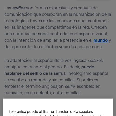
Las
selfies
son formas expresivas y creativas de
comunicación que colaboran en la humanización de la
tecnología a través de las emociones que mostramos
en las imágenes que compartimos en la red. Ofrecen
una narrativa personal centrada en el aspecto visual,
con la intención de ampliar la presencia en el
mundo
y
de representar los distintos yoes de cada persona.
La adaptación al español de la voz inglesa
selfie
es
ambigua en cuanto al género. Es decir,
puede
hablarse del selfi o de la selfi
. El neologismo español
se escribe en redonda y sin comillas. Si prefieres
emplear el término anglosajón
selfie
, escríbelo en
cursiva o, en su defecto, entre comillas.
Telefónica puede utilizar, en función de la sección,