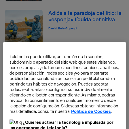
Adiós a la paradoja del litio: la
«esponja» líquida definitiva
Daniel Ruiz-Gopegui
Green IT en 2026: ¿Cómo nos
Telefónica puede utilizar, en función de la sección,
ayuda?
subdominio o apartado del sitio web que estés visitando,
cookies propias y de terceros con fines técnicos, analíticos,
Daniel Ruiz-Gopegui
de personalización, redes sociales y/o para mostrarte
publicidad personalizada en base a un perfil elaborado a
partir de tus hábitos de navegación. Puedes aceptar
todas, rechazarlas o configurar su uso individualmente
clicando en el botón correspondiente. Asimismo, podrás
Ecosia: ¿puede un buscador
revocar tu consentimiento en cualquier momento desde
ayudar al planeta?
la opción de configuración. Si deseas obtener información
más detallada, consulta nuestra
Política de Cookies
.
Raquel Roca Cabades
¿Quieres activar la tecnología impulsada por
las operadoras de telefonía?