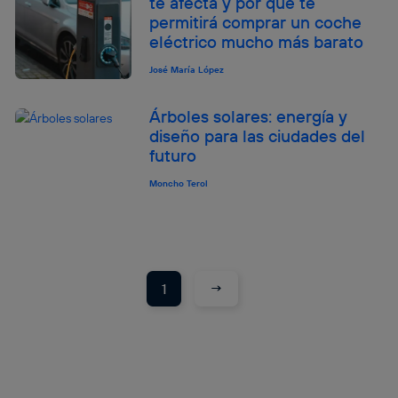
te afecta y por qué te
que hayan dado su consentimiento.
permitirá comprar un coche
Si utilizas
datos móviles
, el marketing será más
eléctrico mucho más barato
personalizado, ya que se basará únicamente en la
navegación del usuario del móvil.
José María López
Puedes gestionar los consentimientos Utiq seleccionando
“Administrar Utiq” en la parte inferior de esta página web o
Árboles solares: energía y
visitando el
portal de privacidad de Utiq
diseño para las ciudades del
(“consenthub”)
. Para más información, consulta
futuro
la
política de privacidad de Utiq
.
Moncho Terol
→
1