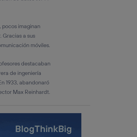
rsona que
tificador.
sis se
, pocos imaginan
 hogar que
. Gracias a sus
sará
comunicación móviles.
n la parte
onsenthub”)
.
rofesores destacaban
rera de ingeniería
. En 1933, abandonaró
rector Max Reinhardt.