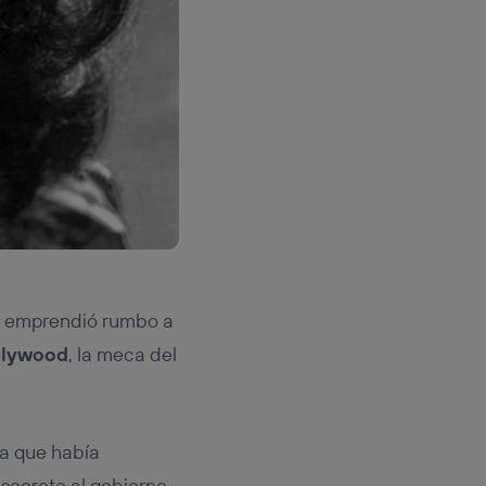
rr emprendió rumbo a
llywood
, la meca del
da que había
 secreto al gobierno