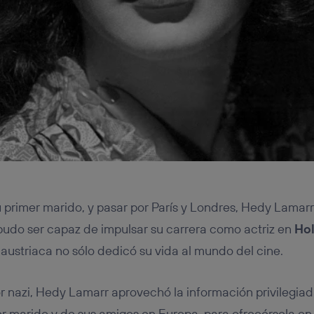
 primer marido, y pasar por París y Londres, Hedy Lama
 pudo ser capaz de impulsar su carrera como actriz en
Ho
 austriaca no sólo dedicó su vida al mundo del cine.
r nazi, Hedy Lamarr aprovechó la información privilegia
r marido y de sus amigos en Europa, para ofrecérsela en