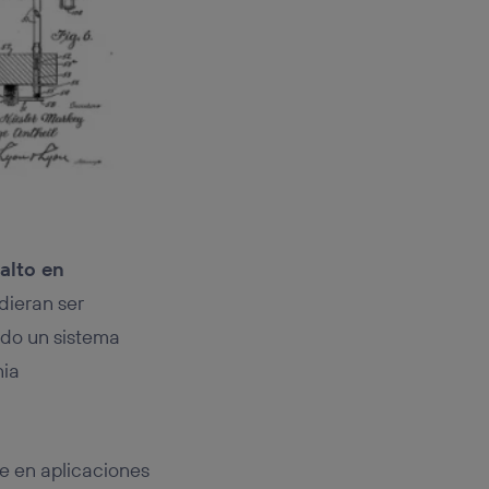
alto en
udieran ser
ndo un sistema
nia
se en aplicaciones