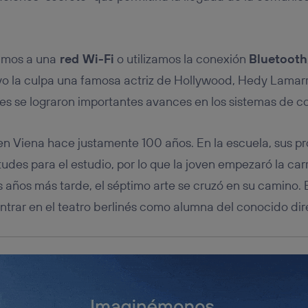
tificador se asigna a la conexión de internet, por lo que cualquier pe
u dispositivo y consienta el uso de la tecnología recibirá el mismo iden
nte:
izas una
conexión de banda ancha
(p. ej., Wi-Fi), el marketing o análi
mos a una
red Wi-Fi
o utilizamos la conexión
Bluetooth
ará en función de las actividades de navegación de los miembros del
dado su consentimiento.
vo la culpa una famosa actriz de Hollywood, Hedy Lamarr
izas
datos móviles
, el marketing será más personalizado, ya que se ba
es se lograron importantes avances en los sistemas de 
ente en la navegación del usuario del móvil.
stionar los consentimientos Utiq seleccionando “Administrar Utiq” e
de esta página web o visitando el
portal de privacidad de Utiq (“c
en Viena hace justamente 100 años. En la escuela, sus p
información, consulta la
política de privacidad de Utiq
.
itudes para el estudio, por lo que la joven empezaró la car
es años más tarde, el séptimo arte se cruzó en su camino
entrar en el teatro berlinés como alumna del conocido di