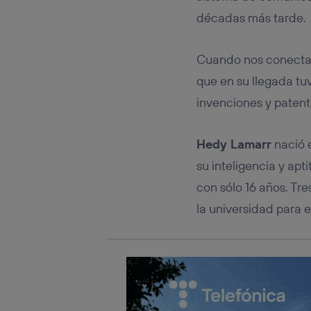
Este iden
conecte s
décadas más tarde.
Típicame
Si util
Cuando nos conecta
realiz
hayan 
que en su llegada tu
Si util
invenciones y patent
únicam
Puedes ge
inferior 
Hedy Lamarr
nació 
Para más 
su inteligencia y apt
con sólo 16 años. Tr
la universidad para 