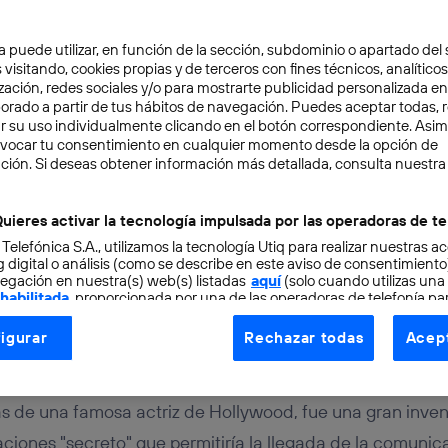
a puede utilizar, en función de la sección, subdominio o apartado del 
 visitando, cookies propias y de terceros con fines técnicos, analíticos
zación, redes sociales y/o para mostrarte publicidad personalizada e
aborado a partir de tus hábitos de navegación. Puedes aceptar todas, 
r su uso individualmente clicando en el botón correspondiente. Asi
evocar tu consentimiento en cualquier momento desde la opción de
ción. Si deseas obtener información más detallada, consulta nuestra
IOSIDADES
3 min
arr, la actriz e inventor
uieres activar la tecnología impulsada por las operadoras de te
 Telefónica S.A., utilizamos la tecnología Utiq para realizar nuestras a
la llegada del Wi-Fi
 digital o análisis (como se describe en este aviso de consentimient
egación en nuestra(s) web(s) listadas
aquí
(solo cuando utilizas una
 habilitada
, proporcionada por una de las operadoras de telefonía par
tu consentimiento en cada página web).
igurar
Rechazar todas
Acept
ogía Utiq está diseñada con la privacidad como prioridad ofreciéndot
ogía utiliza un identificador cifrado creado por tu
operadora de tele
o tu dirección IP y otra información de la cuenta de cliente de telec
de una famosa actriz de Hollywood, fue una gran invent
 a la conexión que utilizas (p. ej., número de teléfono móvil).
iones "secreto" que permitiría la llegada de la comunic