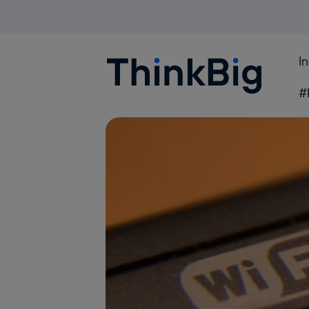
I
Blogthinkbig.com
#