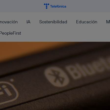
nnovación
IA
Sostenibilidad
Educación
M
PeopleFirst