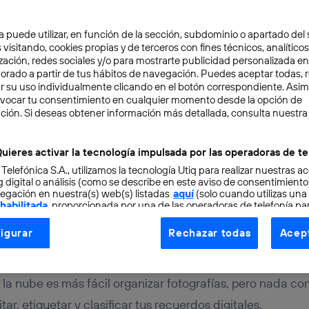
a puede utilizar, en función de la sección, subdominio o apartado del 
 visitando, cookies propias y de terceros con fines técnicos, analíticos
zación, redes sociales y/o para mostrarte publicidad personalizada e
aborado a partir de tus hábitos de navegación. Puedes aceptar todas, 
r su uso individualmente clicando en el botón correspondiente. Asi
evocar tu consentimiento en cualquier momento desde la opción de
TAL
4 min
ción. Si deseas obtener información más detallada, consulta nuestra
ntas para organizar foto
uieres activar la tecnología impulsada por las operadoras de te
 Telefónica S.A., utilizamos la tecnología Utiq para realizar nuestras a
ows como un profesiona
 digital o análisis (como se describe en este aviso de consentimient
egación en nuestra(s) web(s) listadas
aquí
(solo cuando utilizas una
 habilitada
, proporcionada por una de las operadoras de telefonía par
tu consentimiento en cada página web).
igurar
Rechazar todas
Acept
ogía Utiq está diseñada con la privacidad como prioridad ofreciéndot
ogía utiliza un identificador cifrado creado por tu
operadora de tele
o tu dirección IP y otra información de la cuenta de cliente de telec
la nube es más fácil organizar fotografías, pero nada c
 a la conexión que utilizas (p. ej., número de teléfono móvil).
tar, etiquetar y clasificar tus recuerdos digitales.