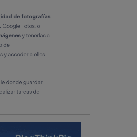
rsona que
tificador.
idad de fotografías
sis se
, Google Fotos, o
 hogar que
imágenes
y tenerlas a
sará
io de
s y acceder a ellos
n la parte
onsenthub”)
.
ble donde guardar
alizar tareas de