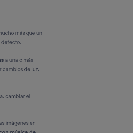
mucho más que un
 defecto.
as
a una o más
ar cambios de luz,
la, cambiar el
las imágenes en
 con música de