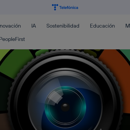
nnovación
IA
Sostenibilidad
Educación
M
PeopleFirst