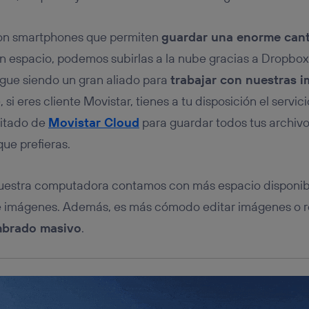
tificador se asigna a la conexión de internet, por lo que cualquier pe
u dispositivo y consienta el uso de la tecnología recibirá el mismo iden
nte:
n smartphones que permiten
guardar una enorme cant
izas una
conexión de banda ancha
(p. ej., Wi-Fi), el marketing o análi
in espacio, podemos subirlas a la nube gracias a Dropbox
ará en función de las actividades de navegación de los miembros del
dado su consentimiento.
igue siendo un gran aliado para
trabajar con nuestras 
izas
datos móviles
, el marketing será más personalizado, ya que se ba
i eres cliente Movistar, tienes a tu disposición el servic
ente en la navegación del usuario del móvil.
mitado de
Movistar Cloud
para guardar todos tus archivo
stionar los consentimientos Utiq seleccionando “Administrar Utiq” e
de esta página web o visitando el
portal de privacidad de Utiq (“c
que prefieras.
información, consulta la
política de privacidad de Utiq
.
 nuestra computadora contamos con más espacio disponi
e imágenes. Además, es más cómodo editar imágenes o re
mbrado masivo
.