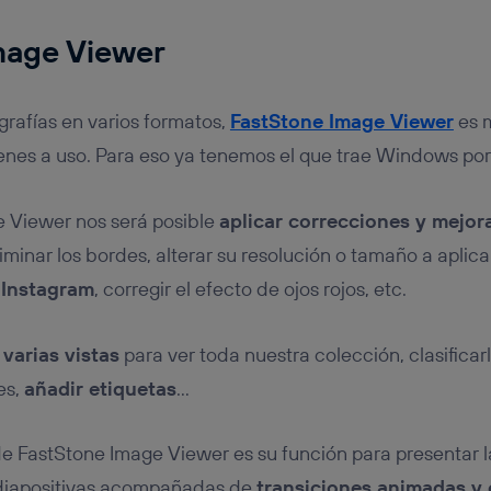
mage Viewer
ografías en varios formatos,
FastStone Image Viewer
es 
enes a uso. Para eso ya tenemos el que trae Windows por
 Viewer nos será posible
aplicar correcciones y mejor
iminar los bordes, alterar su resolución o tamaño a aplic
 Instagram
, corregir el efecto de ojos rojos, etc.
n
varias vistas
para ver toda nuestra colección, clasificar
es,
añadir etiquetas
…
de FastStone Image Viewer es su función para presentar 
 diapositivas acompañadas de
transiciones animadas y