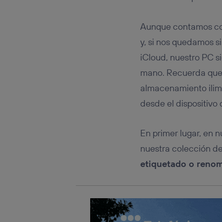
Este iden
conecte s
Típicame
Aunque contamos co
Si util
y, si nos quedamos s
realiz
hayan 
iCloud, nuestro PC s
Si util
mano. Recuerda que, s
únicam
almacenamiento ili
Puedes ge
inferior 
desde el dispositivo 
Para más 
En primer lugar, en
nuestra colección d
etiquetado o reno