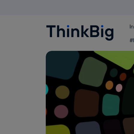
I
Blogthinkbig.com
#