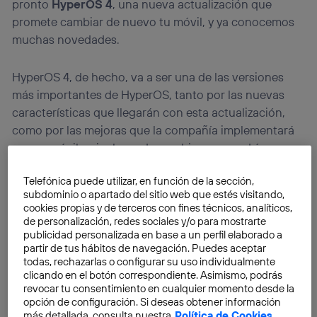
pronto
HyperOS 4
, una nueva actualización que
promete cambiar de nuevo tu móvil, y ya conocemos
muchas novedades.
HyperOS 4, de hecho, va a ser una de las versiones
más importantes de HyperOS, tanto por las nuevas
características que llegarán con esta actualización,
como por las mejoras que la compañía implementará
en sus móviles, incluyendo cambios que podrían
aumentar tanto el rendimiento, como la autonomía
Telefónica puede utilizar, en función de la sección,
de los dispositivos
.
subdominio o apartado del sitio web que estés visitando,
cookies propias y de terceros con fines técnicos, analíticos,
de personalización, redes sociales y/o para mostrarte
publicidad personalizada en base a un perfil elaborado a
partir de tus hábitos de navegación. Puedes aceptar
todas, rechazarlas o configurar su uso individualmente
clicando en el botón correspondiente. Asimismo, podrás
revocar tu consentimiento en cualquier momento desde la
opción de configuración. Si deseas obtener información
más detallada, consulta nuestra
Política de Cookies
.