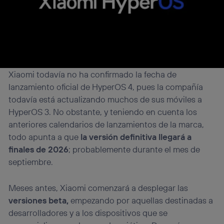
Xiaomi todavía no ha confirmado la fecha de
lanzamiento oficial de HyperOS 4, pues la compañía
todavía está actualizando muchos de sus móviles a
HyperOS 3. No obstante, y teniendo en cuenta los
anteriores calendarios de lanzamientos de la marca,
todo apunta a que
la versión definitiva llegará a
finales de 2026
; probablemente durante el mes de
septiembre.
Meses antes, Xiaomi comenzará a desplegar las
versiones beta,
empezando por aquellas destinadas a
desarrolladores y a los dispositivos que se