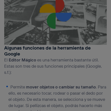
actividades de navegación de los miembros del hogar
que hayan dado su consentimiento.
Si utilizas
datos móviles
, el marketing será más
personalizado, ya que se basará únicamente en la
navegación del usuario del móvil.
Puedes gestionar los consentimientos Utiq seleccionando
“Administrar Utiq” en la parte inferior de esta página web o
visitando el
portal de privacidad de Utiq
(“consenthub”)
. Para más información, consulta
Algunas funciones de la herramienta de
la
política de privacidad de Utiq
.
Google
El
Editor Mágico
es una herramienta bastante útil.
Estas son tres de sus funciones principales (Google,
s.f.):
Permite
mover objetos o cambiar su tamaño
. Para
ello, es necesario tocar, rodear o pasar el dedo por
el objeto. De esta manera, se selecciona y se mueve
de lugar. Si pellizcas el objeto, podrás hacerlo más