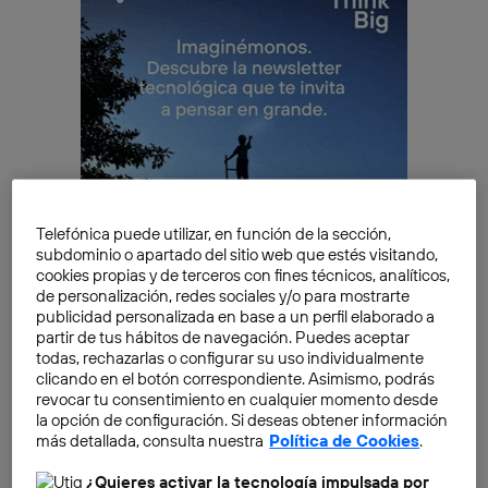
Telefónica puede utilizar, en función de la sección,
subdominio o apartado del sitio web que estés visitando,
cookies propias y de terceros con fines técnicos, analíticos,
de personalización, redes sociales y/o para mostrarte
publicidad personalizada en base a un perfil elaborado a
partir de tus hábitos de navegación. Puedes aceptar
IA de Google Fotos, ¿qué es?
todas, rechazarlas o configurar su uso individualmente
clicando en el botón correspondiente. Asimismo, podrás
La
IA de Google Fotos
es una herramienta que
revocar tu consentimiento en cualquier momento desde
permite editar imágenes con IA. Es importante
la opción de configuración. Si deseas obtener información
destacar que se puede descargar en móviles y
más detallada, consulta nuestra
Política de Cookies
.
ordenadores.
¿Quieres activar la tecnología impulsada por