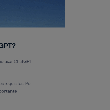
tGPT?
ómo usar ChatGPT
s requisitos. Por
portante