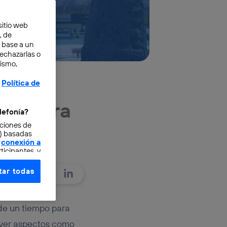
sitio web
, de
n base a un
rechazarlas o
mismo,
Política de
GPT para
lefonía?
cciones de
o) basadas
conexión a
ticipantes, y
ar todas
e elección y
fonía
,
omunicaciones
 de un tiempo para
olver aspectos como