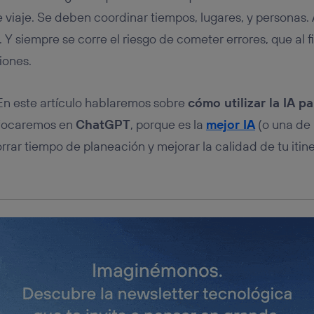
tificador se asigna a la conexión de internet, por lo que cualquier pe
u dispositivo y consienta el uso de la tecnología recibirá el mismo iden
de viaje. Se deben coordinar tiempos, lugares, y personas
nte:
Y siempre se corre el riesgo de cometer errores, que al f
izas una
conexión de banda ancha
(p. ej., Wi-Fi), el marketing o análi
iones.
ará en función de las actividades de navegación de los miembros del
dado su consentimiento.
izas
datos móviles
, el marketing será más personalizado, ya que se ba
 En este artículo hablaremos sobre
cómo utilizar la IA p
ente en la navegación del usuario del móvil.
enfocaremos en
ChatGPT
, porque es la
mejor IA
(o una de 
stionar los consentimientos Utiq seleccionando “Administrar Utiq” e
de esta página web o visitando el
portal de privacidad de Utiq (“c
rar tiempo de planeación y mejorar la calidad de tu itine
información, consulta la
política de privacidad de Utiq
.