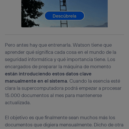
información de la cuenta de cliente de
telecomunicaciones vinculada a la conexión que utilizas
(p. ej., número de teléfono móvil).
Este identificador se asigna a la conexión de internet, por
lo que cualquier persona que conecte su dispositivo y
consienta el uso de la tecnología recibirá el mismo
identificador. Típicamente:
Si utilizas una
conexión de banda ancha
(p. ej., Wi-Fi),
Pero antes hay que entrenarla. Watson tiene que
el marketing o análisis se realizará en función de las
aprender qué significa cada cosa en el mundo de la
actividades de navegación de los miembros del hogar
seguridad informática y qué importancia tiene. Los
que hayan dado su consentimiento.
encargados de preparar la máquina de momento
Si utilizas
datos móviles
, el marketing será más
están introduciendo estos datos clave
personalizado, ya que se basará únicamente en la
navegación del usuario del móvil.
manualmente en el sistema
. Cuando la esencia esté
Puedes gestionar los consentimientos Utiq seleccionando
clara la supercomputadora podrá empezar a procesar
“Administrar Utiq” en la parte inferior de esta página web o
15.000 documentos al mes para mantenerse
visitando el
portal de privacidad de Utiq
actualizada.
(“consenthub”)
. Para más información, consulta
la
política de privacidad de Utiq
.
El objetivo es que finalmente sean muchos más los
documentos que digiera mensualmente. Dicho de otra