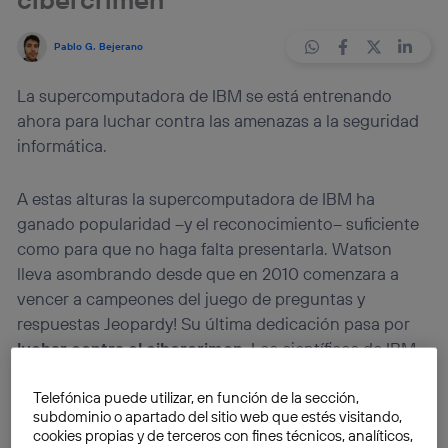
Pablo G. Bejerano
La supercomputadora de IBM se está entrenando
ahora para luchar contra las amenazas a la seguridad
informática.
A estas alturas la supercomputadora de IBM ha
ganado popularidad –y el reconocimiento– suficiente
como para que no haga falta presentarla. Watson
lleva asombrando desde que en 2010 comenzara a
vencer a campeones del juego de preguntas y
respuestas Jeopardy! Su última dedicación pasa por
luchar contra el cibercrimen
. Los científicos de IBM
están preparando a la máquina para detectar
amenazas y reaccionar ante ellas.
Telefónica puede utilizar, en función de la sección,
subdominio o apartado del sitio web que estés visitando,
cookies propias y de terceros con fines técnicos, analíticos,