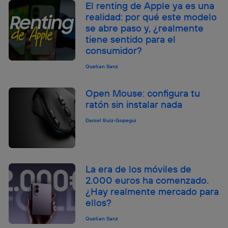
El renting de Apple ya es una
realidad: por qué este modelo
se abre paso y, ¿realmente
tiene sentido para el
consumidor?
Quelian Sanz
Open Mouse: configura tu
ratón sin instalar nada
Daniel Ruiz-Gopegui
La era de los móviles de
2.000 euros ha comenzado.
¿Hay realmente mercado para
ellos?
Quelian Sanz