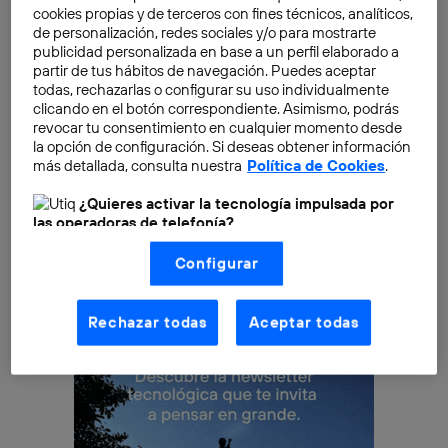
usuarios
controlar sus dispositivos
iPad y iPhone
solo
cookies propias y de terceros con fines técnicos, analíticos,
con la mirada
. Esta función, basada en inteligencia
de personalización, redes sociales y/o para mostrarte
publicidad personalizada en base a un perfil elaborado a
artificial, permite una navegación intuitiva y sin
partir de tus hábitos de navegación. Puedes aceptar
esfuerzo, especialmente diseñada para personas con
todas, rechazarlas o configurar su uso individualmente
discapacidades físicas. Con un proceso de
clicando en el botón correspondiente. Asimismo, podrás
revocar tu consentimiento en cualquier momento desde
configuración rápido y sencillo a través de la cámara
la opción de configuración. Si deseas obtener información
frontal, esta función ofrece una nueva forma de
más detallada, consulta nuestra
Política de Cookies
.
interactuar con la tecnología, sin necesidad de
¿Quieres activar la tecnología impulsada por
equipos adicionales.
las operadoras de telefonía?
Nosotros, Telefónica S.A., utilizamos la tecnología Utiq para
Configurar
realizar nuestras acciones de marketing digital o análisis
(como se describe en este aviso de consentimiento)
basadas en tu navegación en nuestra(s) web(s)
listadas
aquí
(solo cuando utilizas una
conexión a
Rechazar todas
Aceptar todas
internet habilitada
, proporcionada por una de las
operadoras de telefonía participantes, y otorgas tu
consentimiento en cada página web).
La tecnología Utiq está diseñada con la privacidad como
prioridad ofreciéndote elección y control.
La tecnología utiliza un identificador cifrado creado por tu