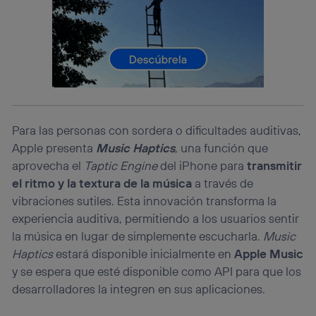
operadora de telefonía
, utilizando tu dirección IP y otra
información de la cuenta de cliente de
telecomunicaciones vinculada a la conexión que utilizas
(p. ej., número de teléfono móvil).
Este identificador se asigna a la conexión de internet, por
lo que cualquier persona que conecte su dispositivo y
consienta el uso de la tecnología recibirá el mismo
identificador. Típicamente:
Si utilizas una
conexión de banda ancha
(p. ej., Wi-Fi),
Para las personas con sordera o dificultades auditivas,
el marketing o análisis se realizará en función de las
Apple presenta
Music Haptics
, una función que
actividades de navegación de los miembros del hogar
aprovecha el
Taptic Engine
del iPhone para
transmitir
que hayan dado su consentimiento.
el ritmo y la textura de la música
a través de
Si utilizas
datos móviles
, el marketing será más
personalizado, ya que se basará únicamente en la
vibraciones sutiles. Esta innovación transforma la
navegación del usuario del móvil.
experiencia auditiva, permitiendo a los usuarios sentir
Puedes gestionar los consentimientos Utiq seleccionando
la música en lugar de simplemente escucharla.
Music
“Administrar Utiq” en la parte inferior de esta página web o
Haptics
estará disponible inicialmente en
Apple Music
visitando el
portal de privacidad de Utiq
y se espera que esté disponible como API para que los
(“consenthub”)
. Para más información, consulta
la
política de privacidad de Utiq
.
desarrolladores la integren en sus aplicaciones.