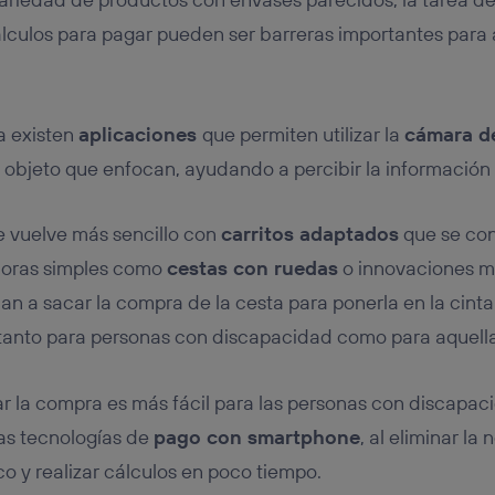
álculos para pagar pueden ser barreras importantes para
ía existen
aplicaciones
que permiten utilizar la
cámara d
el objeto que enfocan, ayudando a percibir la información
e vuelve más sencillo con
carritos adaptados
que se cone
joras simples como
cestas con ruedas
o innovaciones 
n a sacar la compra de la cesta para ponerla en la cinta 
 tanto para personas con discapacidad como para aquella
r la compra es más fácil para las personas con discapacid
las tecnologías de
pago con smartphone
, al eliminar la
co y realizar cálculos en poco tiempo.