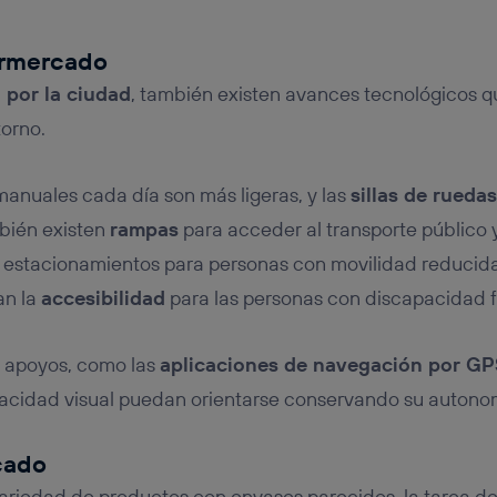
ermercado
 por la ciudad
, también existen avances tecnológicos q
torno.
 manuales cada día son más ligeras, y las
sillas de ruedas
bién existen
rampas
para acceder al transporte público 
estacionamientos para personas con movilidad reducida
an la
accesibilidad
para las personas con discapacidad fí
e apoyos, como las
aplicaciones de navegación por GP
acidad visual puedan orientarse conservando su autono
cado
 variedad de productos con envases parecidos, la tarea d