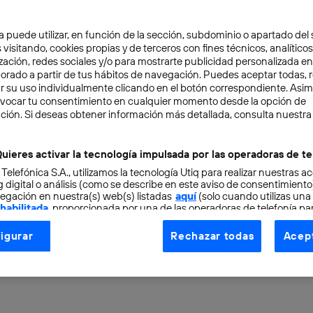
a puede utilizar, en función de la sección, subdominio o apartado del 
 visitando, cookies propias y de terceros con fines técnicos, analíticos
zación, redes sociales y/o para mostrarte publicidad personalizada e
aborado a partir de tus hábitos de navegación. Puedes aceptar todas, 
r su uso individualmente clicando en el botón correspondiente. Asi
evocar tu consentimiento en cualquier momento desde la opción de
BILIDAD
5 min
ción. Si deseas obtener información más detallada, consulta nuestra
ía y accesibilidad: ¿có
uieres activar la tecnología impulsada por las operadoras de te
 Telefónica S.A., utilizamos la tecnología Utiq para realizar nuestras a
la autonomía de las per
 digital o análisis (como se describe en este aviso de consentimient
egación en nuestra(s) web(s) listadas
aquí
(solo cuando utilizas una
 habilitada
, proporcionada por una de las operadoras de telefonía par
capacidad?
tu consentimiento en cada página web).
igurar
Rechazar todas
Acept
ogía Utiq está diseñada con la privacidad como prioridad ofreciéndot
ogía utiliza un identificador cifrado creado por tu
operadora de tele
o tu dirección IP y otra información de la cuenta de cliente de telec
 a la conexión que utilizas (p. ej., número de teléfono móvil).