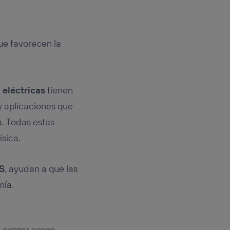
ue favorecen la
 eléctricas
tienen
y aplicaciones que
. Todas estas
sica.
S
, ayudan a que las
mía.
e cargar cosas