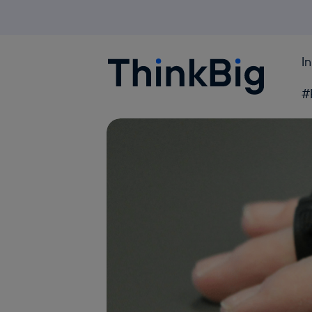
I
Blogthinkbig.com
#