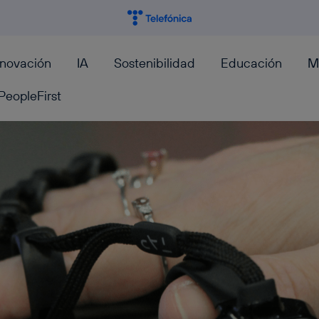
nnovación
IA
Sostenibilidad
Educación
M
PeopleFirst