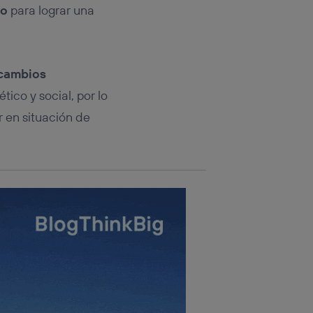
rsona que
no
para lograr una
tificador.
sis se
 hogar que
 cambios
sará
ico y social, por lo
 en situación de
n la parte
onsenthub”)
.