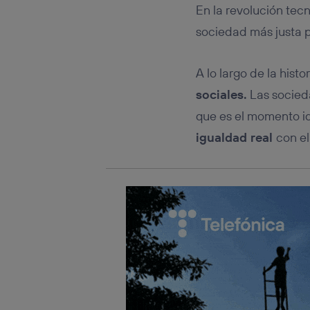
Este iden
En la revolución tec
conecte s
Típicame
sociedad más justa 
Si util
realiz
A lo largo de la histo
hayan 
Si util
sociales.
Las socieda
únicam
que es el momento id
Puedes ge
igualdad real
con el
inferior 
Para más 