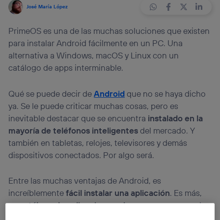
José María López
PrimeOS es una de las muchas soluciones que existen
para instalar Android fácilmente en un PC. Una
alternativa a Windows, macOS y Linux con un
catálogo de apps interminable.
Qué se puede decir de
Android
que no se haya dicho
ya. Se le puede criticar muchas cosas, pero es
inevitable destacar que se encuentra
instalado en la
mayoría de teléfonos inteligentes
del mercado. Y
también en tabletas, relojes, televisores y demás
dispositivos conectados. Por algo será.
Entre las muchas ventajas de Android, es
increíblemente
fácil instalar una aplicación
. Es más,
su
catálogo de aplicaciones y juegos
es enorme, y las
principales marcas y creadores de software y servicios