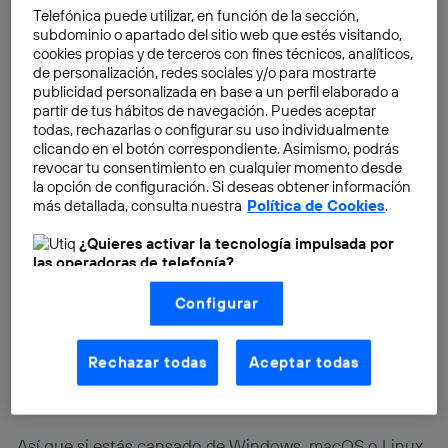
Telefónica puede utilizar, en función de la sección,
tienen su propia app para Android.
subdominio o apartado del sitio web que estés visitando,
cookies propias y de terceros con fines técnicos, analíticos,
de personalización, redes sociales y/o para mostrarte
publicidad personalizada en base a un perfil elaborado a
partir de tus hábitos de navegación. Puedes aceptar
todas, rechazarlas o configurar su uso individualmente
clicando en el botón correspondiente. Asimismo, podrás
revocar tu consentimiento en cualquier momento desde
la opción de configuración. Si deseas obtener información
más detallada, consulta nuestra
Política de Cookies
.
¿Quieres activar la tecnología impulsada por
las operadoras de telefonía?
Nosotros, Telefónica S.A., utilizamos la tecnología Utiq para
Configurar
realizar nuestras acciones de marketing digital o análisis
(como se describe en este aviso de consentimiento)
basadas en tu navegación en nuestra(s) web(s)
listadas
aquí
(solo cuando utilizas una
conexión a
Rechazar todas
Aceptar todas
internet habilitada
, proporcionada por una de las
operadoras de telefonía participantes, y otorgas tu
consentimiento en cada página web).
La tecnología Utiq está diseñada con la privacidad como
Así que si estás cansado de Windows, macOS o Linux