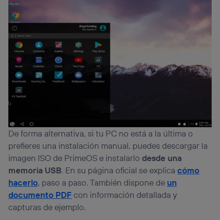
De forma alternativa, si tu PC no está a la última o
prefieres una instalación manual, puedes descargar la
imagen ISO de PrimeOS e instalarlo
desde una
memoria USB
. En su página oficial se explica
cómo
hacerlo
, paso a paso. También dispone de
un
documento PDF
con información detallada y
capturas de ejemplo.