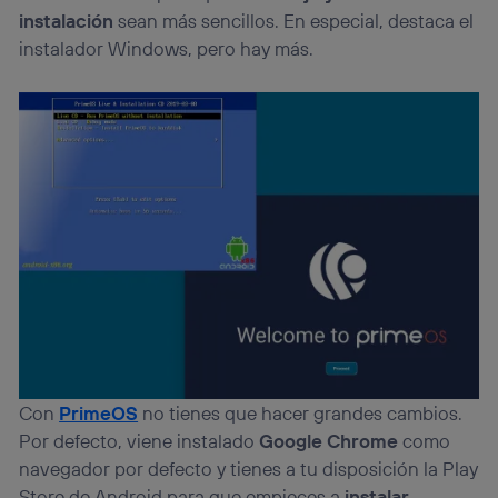
instalación
sean más sencillos. En especial, destaca el
instalador Windows, pero hay más.
Con
PrimeOS
no tienes que hacer grandes cambios.
Por defecto, viene instalado
Google Chrome
como
navegador por defecto y tienes a tu disposición la Play
Store de Android para que empieces a
instalar