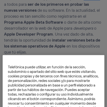
a todos para
ser de los primeros en probar las
nuevas versiones
de su software. En la actualidad, el
proceso es tan sencillo como registrarte en el
Programa Apple Beta Software
o darte de alta como
desarrollador en la web de Apple para
developers
o
Apple Developer Program
. Una vez dado de alta,
tendrás la oportunidad de
instalar versiones beta de
los sistemas operativos de Apple
en los dispositivos
que tú elijas.
Telefónica puede utilizar, en función de la sección,
subdominio o apartado del sitio web que estés visitando,
cookies propias y de terceros con fines técnicos, analíticos,
de personalización, redes sociales y/o para mostrarte
publicidad personalizada en base a un perfil elaborado a
partir de tus hábitos de navegación. Puedes aceptar
todas, rechazarlas o configurar su uso individualmente
clicando en el botón correspondiente. Asimismo, podrás
revocar tu consentimiento en cualquier momento desde