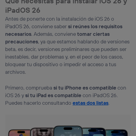
Qué necesitas para instalar iOS 26 y
identificador. Típicamente:
iPadOS 26
Si utilizas una
conexión de banda ancha
(p. ej., Wi-Fi),
el marketing o análisis se realizará en función de las
Antes de ponerte con la instalación de iOS 26 o
actividades de navegación de los miembros del hogar
iPadOS 26, conviene saber
si reúnes los requisitos
que hayan dado su consentimiento.
necesarios
. Además, conviene
tomar ciertas
Si utilizas
datos móviles
, el marketing será más
precauciones
, ya que estamos hablando de versiones
personalizado, ya que se basará únicamente en la
navegación del usuario del móvil.
beta, es decir, versiones preliminares que pueden ser
Puedes gestionar los consentimientos Utiq seleccionando
inestables, dar problemas y, en el peor de los casos,
“Administrar Utiq” en la parte inferior de esta página web o
bloquear tu dispositivo o impedir el acceso a tus
visitando el
portal de privacidad de Utiq
archivos.
(“consenthub”)
. Para más información, consulta
la
política de privacidad de Utiq
.
Primero, comprueba
si tu iPhone es compatible
con
iOS 26 y
si tu iPad es compatible
con iPadOS 26.
Puedes hacerlo consultando
estas dos listas
.