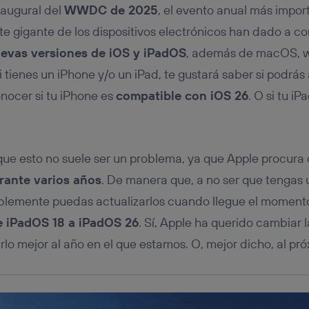
tificador se asigna a la conexión de internet, por lo que cualquier pe
naugural del
WWDC de 2025
, el evento anual más impor
u dispositivo y consienta el uso de la tecnología recibirá el mismo iden
nte:
e gigante de los dispositivos electrónicos han dado a co
izas una
conexión de banda ancha
(p. ej., Wi-Fi), el marketing o análi
evas versiones de iOS y iPadOS
, además de macOS, w
ará en función de las actividades de navegación de los miembros del
si tienes un iPhone y/o un iPad, te gustará saber si podrás 
dado su consentimiento.
izas
datos móviles
, el marketing será más personalizado, ya que se ba
onocer si tu iPhone es
compatible con iOS 26
. O si tu iP
ente en la navegación del usuario del móvil.
stionar los consentimientos Utiq seleccionando “Administrar Utiq” e
de esta página web o visitando el
portal de privacidad de Utiq (“c
información, consulta la
política de privacidad de Utiq
.
que esto no suele ser un problema, ya que Apple procura
rante varios años
. De manera que, a no ser que tengas 
blemente puedas actualizarlos cuando llegue el momen
de iPadOS 18 a iPadOS 26
. Sí, Apple ha querido cambiar
rlo mejor al año en el que estamos. O, mejor dicho, al pr