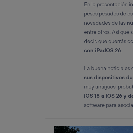
Este iden
En la presentación i
conecte s
Típicame
pesos pesados de est
Si util
novedades de las
nu
realiz
entre otros. Así que 
hayan 
Si util
decir, que querrás c
únicam
con iPadOS 26
.
Puedes ge
inferior 
Para más 
La buena noticia es 
sus dispositivos du
muy antiguos, proba
iOS 18 a iOS 26 y 
software para asocia