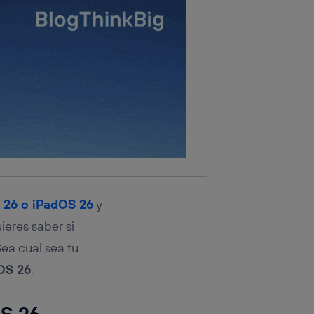
S 26 o iPadOS 26
y
ieres saber si
Sea cual sea tu
OS 26
.
OS 26