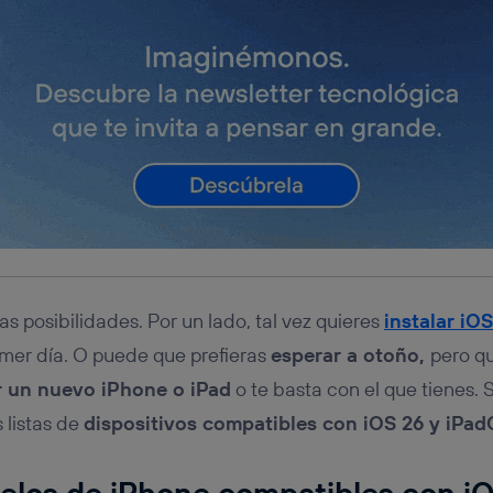
as posibilidades. Por un lado, tal vez quieres
instalar iO
imer día. O puede que prefieras
esperar a otoño,
pero qu
 un nuevo iPhone o iPad
o te basta con el que tienes. 
 listas de
dispositivos compatibles con iOS 26 y iPad
elos de iPhone compatibles con i