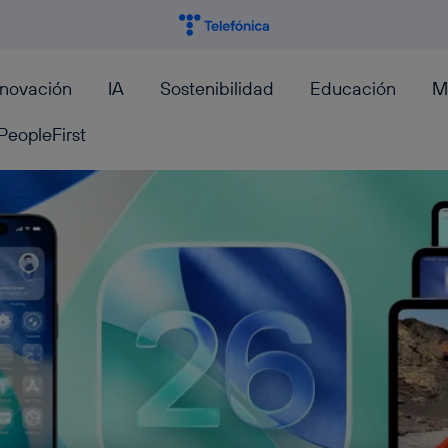
nnovación
IA
Sostenibilidad
Educación
M
PeopleFirst