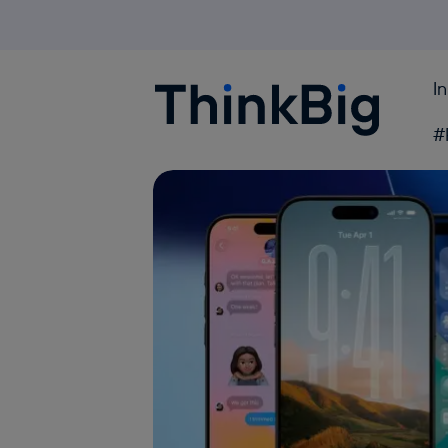
I
Blogthinkbig.com
#