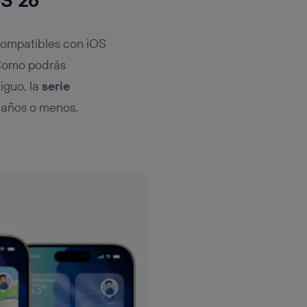
ompatibles con iOS
. Como podrás
iguo, la
serie
is años o menos,