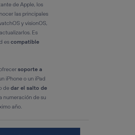
rsona que
tante de Apple, los
tificador.
nocer las principales
sis se
atchOS y visionOS,
 hogar que
actualizarlos. Es
sará
ad es
compatible
n la parte
onsenthub”)
.
 ofrecer
soporte a
un iPhone o un iPad
to de
dar el salto de
 la numeración de su
óximo año.