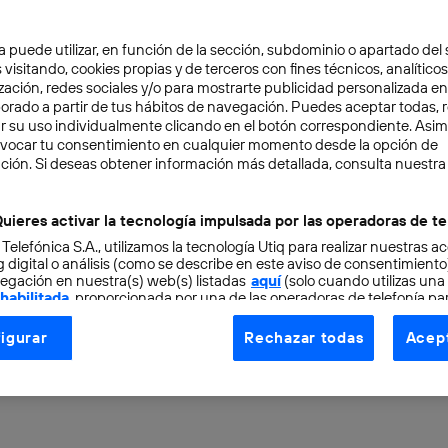
a puede utilizar, en función de la sección, subdominio o apartado del 
 visitando, cookies propias y de terceros con fines técnicos, analíticos
zación, redes sociales y/o para mostrarte publicidad personalizada e
aborado a partir de tus hábitos de navegación. Puedes aceptar todas, 
r su uso individualmente clicando en el botón correspondiente. Asi
evocar tu consentimiento en cualquier momento desde la opción de
IÓN
4 min
ción. Si deseas obtener información más detallada, consulta nuestra
Phone o iPad compatible
uieres activar la tecnología impulsada por las operadoras de te
 Telefónica S.A., utilizamos la tecnología Utiq para realizar nuestras a
dOS 26? Esta es la lista 
 digital o análisis (como se describe en este aviso de consentimient
egación en nuestra(s) web(s) listadas
aquí
(solo cuando utilizas una
 habilitada
, proporcionada por una de las operadoras de telefonía par
os que actualizarán
tu consentimiento en cada página web).
igurar
Rechazar todas
Acept
ogía Utiq está diseñada con la privacidad como prioridad ofreciéndot
ogía utiliza un identificador cifrado creado por tu
operadora de tele
o tu dirección IP y otra información de la cuenta de cliente de telec
 a la conexión que utilizas (p. ej., número de teléfono móvil).