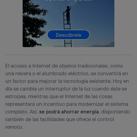
consienta el uso de la tecnología recibirá el mismo
identificador. Típicamente:
Si utilizas una
conexión de banda ancha
(p. ej., Wi-Fi),
el marketing o análisis se realizará en función de las
actividades de navegación de los miembros del hogar
que hayan dado su consentimiento.
Si utilizas
datos móviles
, el marketing será más
personalizado, ya que se basará únicamente en la
navegación del usuario del móvil.
Puedes gestionar los consentimientos Utiq seleccionando
El acceso a Internet de objetos tradicionales, como
“Administrar Utiq” en la parte inferior de esta página web o
una nevera o el alumbrado eléctrico, se convertirá en
visitando el
portal de privacidad de Utiq
un factor para mejorar la tecnología existente. Hoy en
(“consenthub”)
. Para más información, consulta
la
política de privacidad de Utiq
.
día se cambia un interruptor de la luz cuando éste se
estropea, mientras que el Internet de las cosas
representará un incentivo para modernizar el sistema
completo. Así,
se podrá ahorrar energía
, disponiendo
también de las facilidades que ofrece el control
remoto.