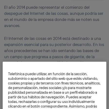
El año 2014 puede representar el comienzo del
despegue del Internet de las cosas, aunque podría ser
en el mundo de la empresa donde más se noten sus
avances.
El Internet de las cosas en 2014 está destinado a una
expansión esencial para su posterior desarrollo. En los
años precedentes se han ido sentando las bases de
un campo que progresa a pasos de gigante, de la
mano de los avances en movilidad, conexión a
Internet, sensores y fabricación de componentes. Hay
Telefónica puede utilizar, en función de la sección,
varios indicadores que permiten
vaticinar un
subdominio o apartado del sitio web que estés visitando,
crecimiento sensible en este ejercicio
, pero quizá
cookies propias y de terceros con fines técnicos, analíticos,
éste se refiera más al campo de la empresa que al
de personalización, redes sociales y/o para mostrarte
publicidad personalizada en base a un perfil elaborado a
mercado de consumo.
partir de tus hábitos de navegación. Puedes aceptar
todas, rechazarlas o configurar su uso individualmente
Hay quien ya usa el Internet de las cosas sin saber.
clicando en el botón correspondiente. Asimismo, podrás